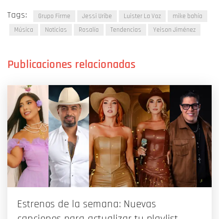
Tags:
Grupo Firme
Jessi Uribe
Luister La Voz
mike bahía
Música
Noticias
Rosalía
Tendencias
Yeison Jiménez
Estrenos de la semana: Nuevas
canciones para actualizar tu playlist