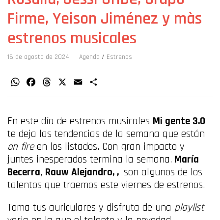
Firme, Yeison Jiménez y màs
estrenos musicales
16 de agosto de 2024
Agenda
/
Estrenos
WhatsApp
Facebook
Threads
X
Email
Compartir
En este día de estrenos musicales
Mi gente 3.0
te deja las tendencias de la semana que están
on fire
en los listados. Con gran impacto y
juntes inesperados termina la semana.
María
Becerra
,
Rauw Alejandro, ,
son algunos de los
talentos que traemos este viernes de estrenos.
Toma tus auriculares y disfruta de una
playlist