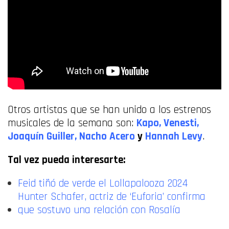
Otros artistas que se han unido a los estrenos
musicales de la semana son:
Kapo
,
Venesti
,
Joaquín Guiller
,
Nacho Acero
y
Hannah Levy
.
Tal vez pueda interesarte:
Feid tiñó de verde el Lollapalooza 2024
Hunter Schafer, actriz de ‘Euforia’ confirma
que sostuvo una relación con Rosalía