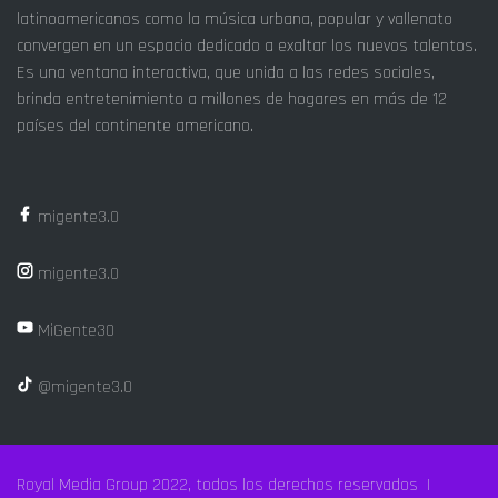
latinoamericanos como la música urbana, popular y vallenato
convergen en un espacio dedicado a exaltar los nuevos talentos.
Es una ventana interactiva, que unida a las redes sociales,
brinda entretenimiento a millones de hogares en más de 12
países del continente americano.
migente3.0
migente3.0
MiGente30
@migente3.0
Royal Media Group 2022, todos los derechos reservados |