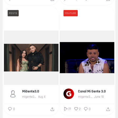
POSTS
YOUTUBE
...
MiGente3.0
Canal Mi Gente 3.0
migente3-0
Aug 4
migente3.0
June 18
0
77
2
0