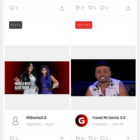
0
27
0
0
POSTS
YOUTUBE
...
MiGente3.0
Canal Mi Gente 3.0
migente3-0
Aug 4
migente3.0
June 18
0
18
0
0