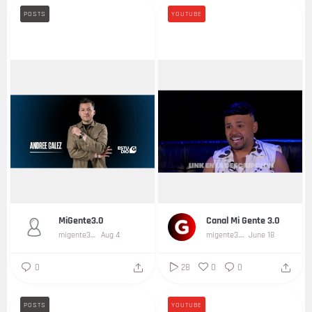
POSTS
YOUTUBE
...
MiGente3.0
Canal Mi Gente 3.0
migente3-0
Aug 4
migente3.0
June 18
0
28
0
0
POSTS
YOUTUBE