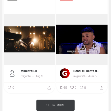
...
MiGente3.0
Canal Mi Gente 3.0
migente3-0
Aug 3
migente3.0
June 17
0
52
0
0
SHOW MORE