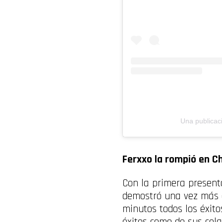
Una publicac
Ferxxo la rompió en Ch
Con la primera present
demostró una vez más q
minutos todos los éxito
éxitos como de sus cola