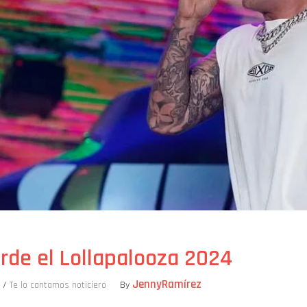
erde el Lollapalooza 2024
JennyRamírez
/
Te lo cantamos noticiero
By