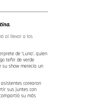
tina.
ó al llevar a los
erprete de ‘Luna’, quien
go teñir de verde
é su show merecía un
 asistentes corearon
tir sus juntes con
compartió su más