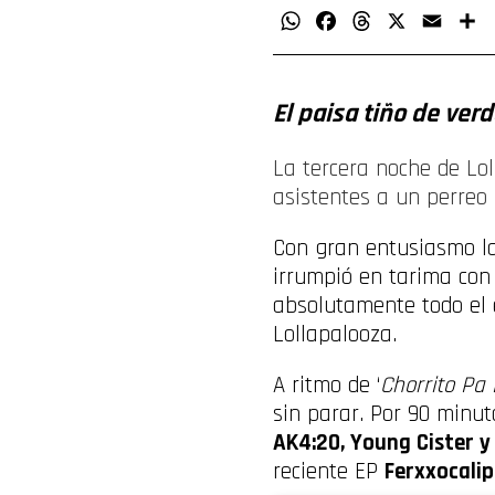
WhatsApp
Facebook
Threads
X
Email
C
El paisa tiño de ver
La tercera noche de Lo
asistentes a un perreo 
Con gran entusiasmo la 
irrumpió en tarima con
absolutamente todo el 
Lollapalooza.
A ritmo de ‘
Chorrito Pa
sin parar. Por 90 minut
AK4:20, Young Cister y 
reciente EP
Ferxxocalip