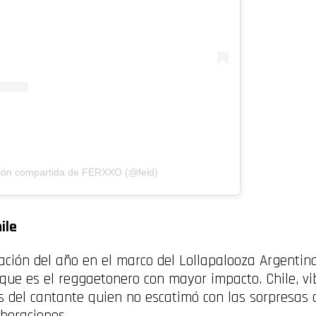
ión compartida de FERXXO (@feid)
ile
ación del año en el marco del Lollapalooza Argentin
ue es el reggaetonero con mayor impacto. Chile, vi
s del cantante quien no escatimó con las sorpresas 
boraciones.