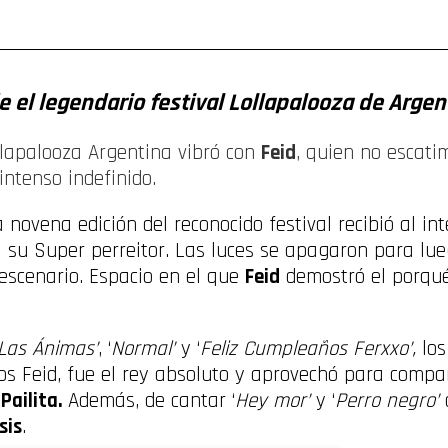
ompartir
de el legendario festival Lollapalooza de Argen
llapalooza Argentina vibró con
Feid
, quien no escatim
intenso indefinido.
novena edición del reconocido festival recibió al int
 su Super perreitor. Las luces se apagaron para lue
escenario. Espacio en el que
Feid
demostró el porqu
 Las Ánimas’
, ‘
Normal’
y ‘
Feliz Cumpleaños Ferxxo’,
los
os Feid, fue el rey absoluto y aprovechó para compar
Pailita.
Además, de cantar ‘
Hey mor’
y ‘
Perro negro’
sis
.