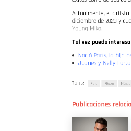
Actualmente, el artista
diciembre de 2023 y cue
Young Miko
.
Tal vez pueda interesa
Nació París, la hij
Juanes y Nelly Furta
Tags:
Feid
FErxxo
Músic