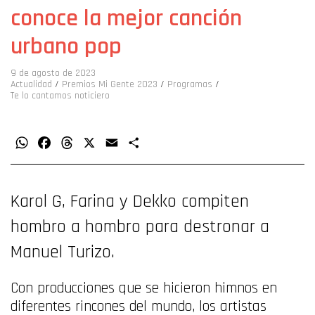
conoce la mejor canción
urbano pop
9 de agosto de 2023
Actualidad
/
Premios Mi Gente 2023
/
Programas
/
Te lo cantamos noticiero
WhatsApp
Facebook
Threads
X
Email
Compartir
Karol G, Farina y Dekko compiten
hombro a hombro para destronar a
Manuel Turizo.
Con producciones que se hicieron himnos en
diferentes rincones del mundo, los artistas