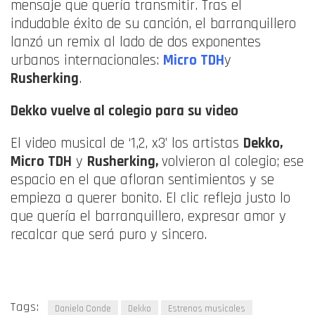
mensaje que quería transmitir. Tras el
indudable éxito de su canción, el barranquillero
lanzó un remix al lado de dos exponentes
urbanos internacionales:
Micro TDH
y
Rusherking
.
Dekko vuelve al colegio para su video
El video musical de ‘1,2, x3’ los artistas
Dekko,
Micro TDH
y
Rusherking,
volvieron al colegio; ese
espacio en el que afloran sentimientos y se
empieza a querer bonito. El clic refleja justo lo
que quería el barranquillero, expresar amor y
recalcar que será puro y sincero.
Tags:
Daniela Conde
Dekko
Estrenos musicales