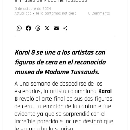
el museo de Madame Tussauds
9 de octubre de 2024
Actualidad
/
Te lo cantamos noticiero
0 Comments
WhatsApp
Facebook
Threads
X
Email
Compartir
Karol G se une a los artistas con
figuras de cera en el reconocido
museo de Madame Tussauds.
A una semana de despedirse de los
escenarios, la artista colombiana
Karol
G
reveló el arte final de sus dos figuras
de cera. La emoción de la cantante fue
evidente ya que se sorprendió con el
increíble parecido e incluso destacó que
le encantaba la sonrisa.