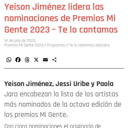
Yeison Jiménez lidera las
nominaciones de Premios Mi
Gente 2023 – Te lo cantamos
14 de julio de 2023
Premios Mi Gente 2023
/
Programas
/
Te lo cantamos noticiero
WhatsApp
Facebook
Threads
X
Email
Compartir
Yeison Jiménez, Jessi Uribe y Paola
Jara encabezan la lista de los artistas
más nominados de la octava edición de
los premios Mi Gente.
Con cinco nominaciones el originario de