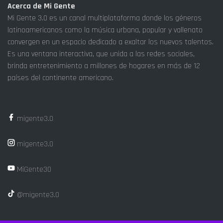
Acerca de Mi Gente
Mi Gente 3.0 es un canal multiplataforma donde los géneros
latinoamericanos como la música urbana, popular y vallenato
convergen en un espacio dedicado a exaltar los nuevos talentos.
Es una ventana interactiva, que unida a las redes sociales,
brinda entretenimiento a millones de hogares en más de 12
países del continente americano.
migente3.0
migente3.0
MiGente30
@migente3.0