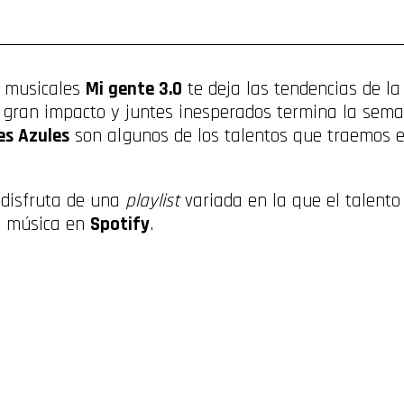
ompartir
s musicales
Mi gente 3.0
te deja las tendencias de 
n gran impacto y juntes inesperados termina la sem
es Azules
son algunos de los talentos que traemos e
 disfruta de una
playlist
variada en la que el talento 
a música en
Spotify
.