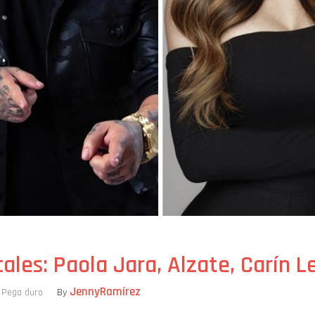
ales: Paola Jara, Alzate, Carín L
JennyRamírez
/
Pega duro
By