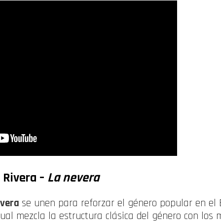
 Rivera –
La nevera
ivera
se unen para reforzar el género popular en el EP
 cual mezcla la estructura clásica del género con los