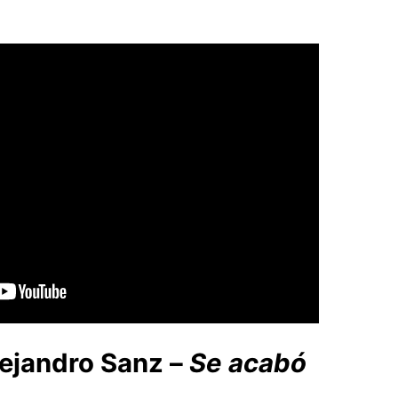
lejandro Sanz –
Se acabó