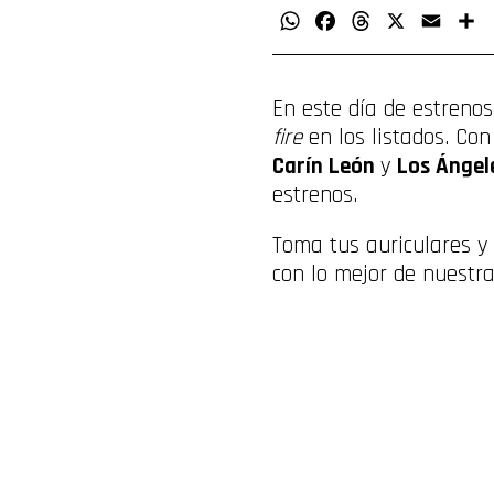
WhatsApp
Facebook
Threads
X
Email
C
En este día de estreno
fire
en los listados. Co
Carín León
y
Los Ángel
estrenos.
Toma tus auriculares y
con lo mejor de nuestr