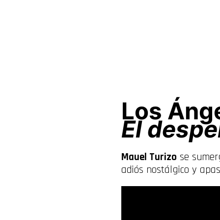
Los Ánge
El despe
Mauel Turizo
se sumerg
adiós nostálgico y apa