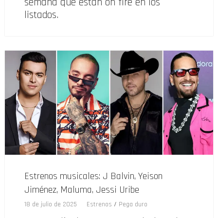
semana que están on fire en los
listados.
Estrenos musicales: J Balvin, Yeison
Jiménez, Maluma, Jessi Uribe
18 de julio de 2025
Estrenos
/
Pega duro