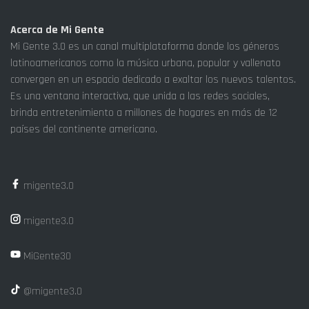
Acerca de Mi Gente
Mi Gente 3.0 es un canal multiplataforma donde los géneros
latinoamericanos como la música urbana, popular y vallenato
convergen en un espacio dedicado a exaltar los nuevos talentos.
Es una ventana interactiva, que unida a las redes sociales,
brinda entretenimiento a millones de hogares en más de 12
países del continente americano.
migente3.0
migente3.0
MiGente30
@migente3.0