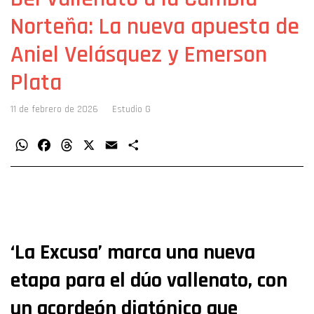
Norteña: La nueva apuesta de
Aniel Velásquez y Emerson
Plata
11 de febrero de 2026
Estudio G
WhatsApp
Facebook
Threads
X
Email
Compartir
‘La Excusa’ marca una nueva
etapa para el dúo vallenato, con
un acordeón diatónico que