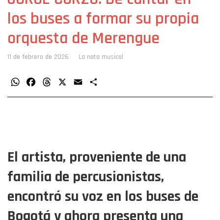
los buses a formar su propia
orquesta de Merengue
11 de febrero de 2026
La nota musical
WhatsApp
Facebook
Threads
X
Email
Compartir
El artista, proveniente de una
familia de percusionistas,
encontró su voz en los buses de
Bogotá y ahora presenta una