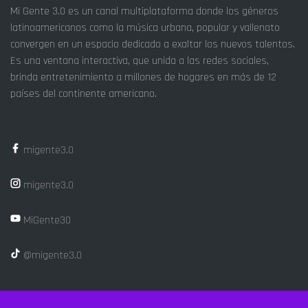
Mi Gente 3.0 es un canal multiplataforma donde los géneros
latinoamericanos como la música urbana, popular y vallenato
convergen en un espacio dedicado a exaltar los nuevos talentos.
Es una ventana interactiva, que unida a las redes sociales,
brinda entretenimiento a millones de hogares en más de 12
países del continente americano.
migente3.0
migente3.0
MiGente30
@migente3.0