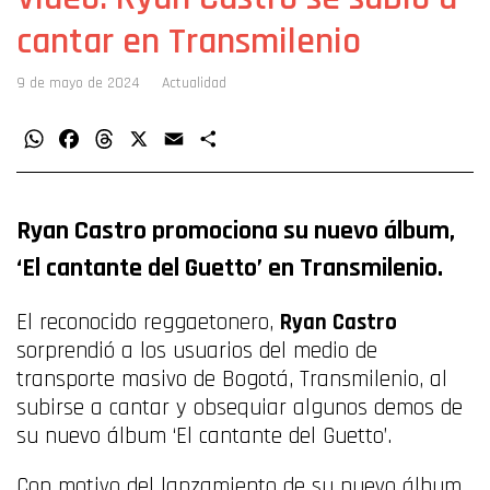
cantar en Transmilenio
9 de mayo de 2024
Actualidad
WhatsApp
Facebook
Threads
X
Email
Compartir
Ryan Castro promociona su nuevo álbum,
‘El cantante del Guetto’ en Transmilenio.
El reconocido reggaetonero,
Ryan Castro
sorprendió a los usuarios del medio de
transporte masivo de Bogotá, Transmilenio, al
subirse a cantar y obsequiar algunos demos de
su nuevo álbum ‘El cantante del Guetto’.
Con motivo del lanzamiento de su nuevo álbum,