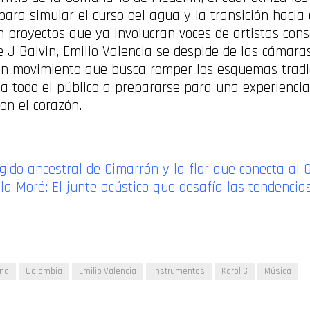
ra simular el curso del agua y la transición hacia e
n proyectos que ya involucran voces de artistas cons
de J Balvin, Emilio Valencia se despide de las cáma
 un movimiento que busca romper los esquemas tradi
 a todo el público a prepararse para una experienci
con el corazón.
gido ancestral de Cimarrón y la flor que conecta al
ala Moré: El junte acústico que desafía las tendenci
ina
Colombia
Emilio Valencia
Instrumentos
Karol G
Música