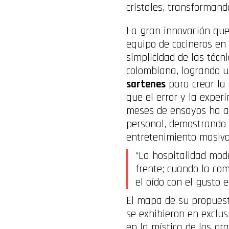
cristales, transformand
La gran innovación que
equipo de cocineros en 
simplicidad de las técn
colombiana, logrando un
sartenes
para crear la 
que el error y la expe
meses de ensayos ha ap
personal, demostrando 
entretenimiento masivo
“La hospitalidad mod
frente; cuando la co
el oído con el gusto
El mapa de su propuest
se exhibieron en exclus
en la mística de los gra