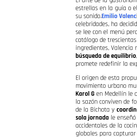
El arte de la gastrono
estrellas en la guía o 
su sonido.
Emilio Valenc
celebridades, ha decid
se lee con el menú per
catálogo de trescienta
ingredientes, Valencia
búsqueda de equilibrio
promete redefinir la exp
El origen de esta propu
movimiento urbano mundi
Karol G
en Medellín le 
la sazón conviven de f
de la Bichota y
coordin
sola jornada
le enseñó 
accidentales de la coci
globales para capturar 