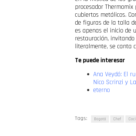
procesador Thermomix pa
cubiertos metálicos. Co
de figuras de la talla 
es apenas el inicio de
restauración, invitando
literalmente, se canta 
Te puede interesar
Ana Veydó: El ru
Nico Scrinzi y L
eterno
Tags:
Bogotá
Chef
Coc