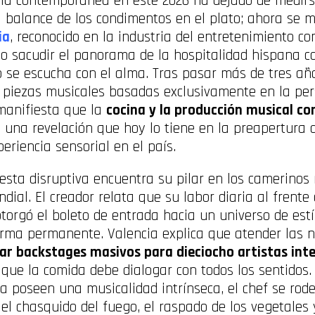
mía contemporánea en este 2026 ha dejado de medir
el balance de los condimentos en el plato; ahora se m
ia
, reconocido en la industria del entretenimiento co
ido sacudir el panorama de la hospitalidad hispana 
o se escucha con el alma. Tras pasar más de tres a
s piezas musicales basadas exclusivamente en la per
 manifiesta que la
cocina y la producción musical c
, una revelación que hoy lo tiene en la preapertura
eriencia sensorial en el país.
esta disruptiva encuentra su pilar en los camerinos
al. El creador relata que su labor diaria al frente 
otorgó el boleto de entrada hacia un universo de est
orma permanente. Valencia explica que atender las n
ar backstages masivos para dieciocho artistas int
que la comida debe dialogar con todos los sentidos.
na poseen una musicalidad intrínseca, el chef se rod
el chasquido del fuego, el raspado de los vegetales 