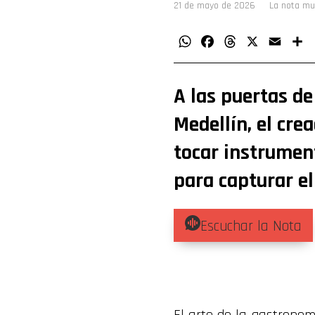
21 de mayo de 2026
La nota mu
WhatsApp
Facebook
Threads
X
Email
C
A las puertas d
Medellín, el cre
tocar instrument
para capturar el
Escuchar la Nota