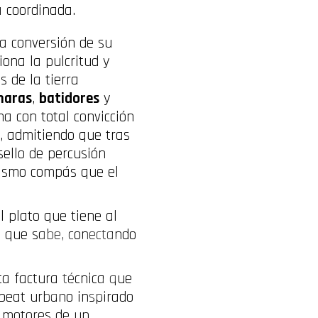
a coordinada.
a conversión de su
ona la pulcritud y
s de la tierra
haras
,
batidores
y
ma con total convicción
, admitiendo que tras
ello de percusión
 mismo compás que el
 plato que tiene al
o que sabe, conectando
a factura técnica que
 beat urbano inspirado
os motores de un