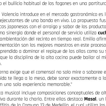
o el bullicio habitual de los fogones en una partitur
 Valencia introduce en el mercado gastronómico es l
ejecutantes de una banda en vivo. La propuesta fusi
icas japonesas con el arraigo y sabor de los producto
a sinergia donde el personal de servicio utiliza
cuc
ambientación del recinto en tiempo real. Emilio afir
rimentación son los mejores maestros en este proceso
rendido a dominar el repique de las ollas como su s
que la disciplina de la alta cocina puede bailar al
.
erna exige que el comensal no solo mire o saboree el
mida te llega a la mesa, debe sonar exactamente a l
 en una sola experiencia memorable.”
a musical incluye composiciones conceptuales de alt
iva durante la charla. Entre ellas destaca
Masal
, un
ffitis de la Comuna 13 de Medellín, el cual utiliza l