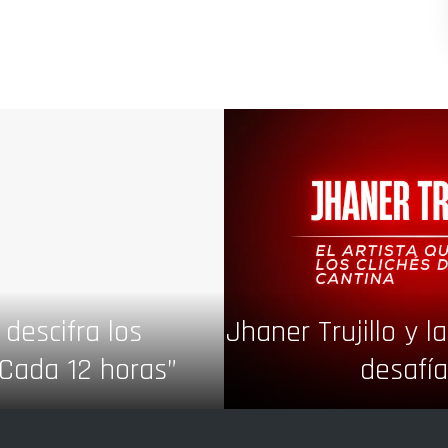
descifra los
Jhaner Trujillo y l
“Cada 12 horas”
desafía