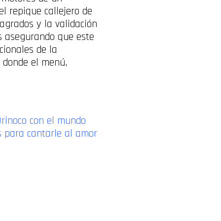
l repique callejero de
agrados y la validación
ras asegurando que este
cionales de la
a donde el menú,
 Orinoco con el mundo
as para cantarle al amor