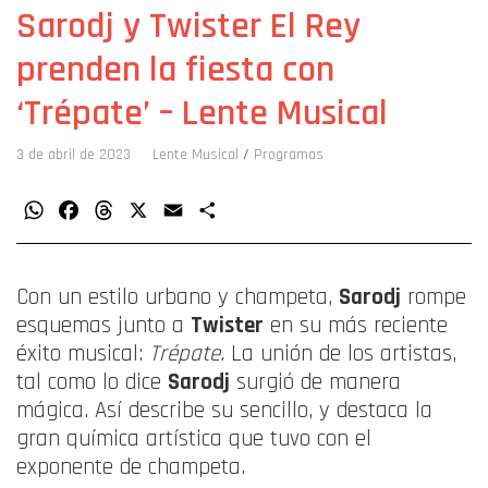
Sarodj y Twister El Rey
prenden la fiesta con
‘Trépate’ – Lente Musical
3 de abril de 2023
Lente Musical
/
Programas
WhatsApp
Facebook
Threads
X
Email
Compartir
Con un estilo urbano y champeta,
Sarodj
rompe
esquemas junto a
Twister
en su más reciente
éxito musical:
Trépate.
La unión de los artistas,
tal como lo dice
Sarodj
surgió de manera
mágica. Así describe su sencillo, y destaca la
gran química artística que tuvo con el
exponente de champeta.