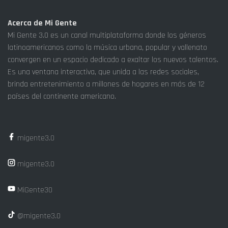
Acerca de Mi Gente
Mi Gente 3.0 es un canal multiplataforma donde los géneros
latinoamericanos como la música urbana, popular y vallenato
convergen en un espacio dedicado a exaltar los nuevos talentos.
Es una ventana interactiva, que unida a las redes sociales,
brinda entretenimiento a millones de hogares en más de 12
países del continente americano.
migente3.0
migente3.0
MiGente30
@migente3.0