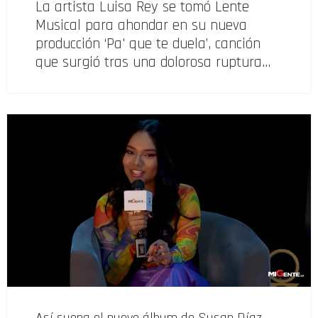
La artista Luisa Rey se tomó Lente
Musical para ahondar en su nueva
producción ‘Pa' que te duela’, canción
que surgió tras una dolorosa ruptura…
Así suena el nuevo álbum de Susan Díaz