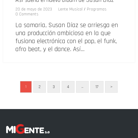
20 de mayo de 2023
Lente Musical
/
Programas
0 Comments
La samaria, Susan Díaz se arriesga en
una producción ambiciosa en la que
fusiona electrónica con el pop, el funk,
afro beat, y el dance. Así…
2
3
4
17
>
1
…