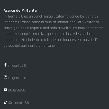
Acerca de Mi Gente
Mi Gente 3.0 es un canal multiplataforma donde los géneros
latinoamericanos como la música urbana, popular y vallenato
convergen en un espacio dedicado a exaltar los nuevos talentos.
Es una ventana interactiva, que unida a las redes sociales,
brinda entretenimiento a millones de hogares en más de 12
países del continente americano.
migente3.0
migente3.0
MiGente30
@migente3.0