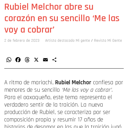
Rubiel Melchor abre su
corazón en su sencillo ‘Me las
voy a cobrar’
2 de febrero de 2023
Artista destacado Mi gente
/
Revista Mi Gente
WhatsApp
Facebook
Threads
X
Email
Compartir
A ritmo de mariachi,
Rubiel Melchor
confiesa por
menores de su sencillo
‘Me las voy a cobrar’.
Para el oaxaqueño, este tema representa el
verdadero sentir de la traición. La nueva
producción de Rubiel, se caracteriza por ser
composición propia y resumir 17 años de
historias de desamor en las que la traición jugó