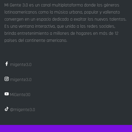
Mi Gente 3.0 es un canal multiplataforma donde los géneros
latinoamericanos como la música urbana, popular y vallenato
convergen en un espacio dedicado a exaltar los nuevos talentos.
Es una ventana interactiva, que unida a las redes sociales,
brinda entretenimiento a millones de hogares en más de 12
países del continente americano.
migente3.0
migente3.0
MiGente30
@migente3.0