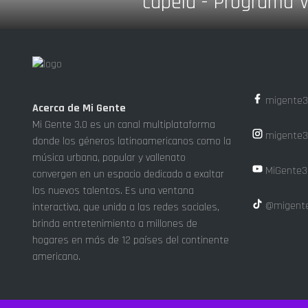
capela - Programa 
migente3
Acerca de Mi Gente
Mi Gente 3.0 es un canal multiplataforma
migente3
donde los géneros latinoamericanos como la
música urbana, popular y vallenato
MiGente3
convergen en un espacio dedicado a exaltar
los nuevos talentos. Es una ventana
@migente
interactiva, que unida a las redes sociales,
brinda entretenimiento a millones de
hogares en más de 12 países del continente
americano.