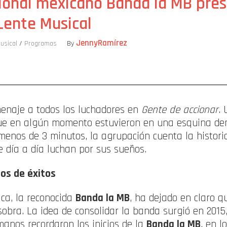
gional mexicano Banda la MB pre
 Lente Musical
JennyRamírez
usical
/
Programas
By
ompartir
menaje a todos los luchadores en
Gente de accionar
.
ue en algún momento estuvieron en una esquina dem
enos de 3 minutos, la agrupación cuenta la histori
e día a día luchan por sus sueños.
ños de éxitos
ica, la reconocida
Banda la MB
, ha dejado en claro 
 sobra. La idea de consolidar la banda surgió en 201
manos recordaron los inicios de la
Banda la MB
, en 