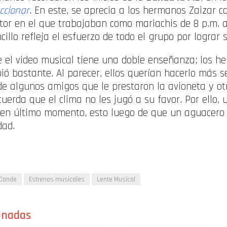
ccionar
. En este, se aprecia a los hermanos Zaizar c
ctor en el que trabajaban como mariachis de 8 p.m. a
llo refleja el esfuerzo de todo el grupo por lograr 
 el video musical tiene una doble enseñanza; los h
bió bastante. Al parecer, ellos querían hacerlo más se
de algunos amigos que le prestaron la avioneta y ot
uerda que el clima no les jugó a su favor. Por ello,
 en último momento, esto luego de que un aguacero 
dad.
 Conde
Estrenos musicales
Lente Musical