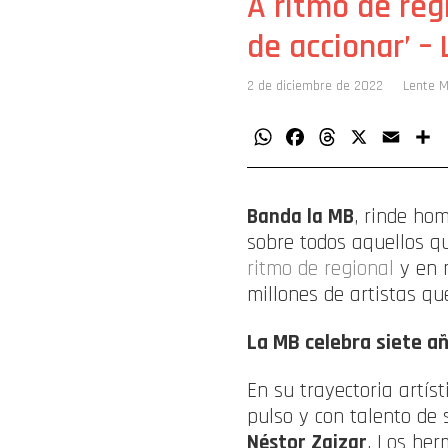
A ritmo de re
de accionar’ –
2 de diciembre de 2022
Lente M
WhatsApp
Facebook
Threads
X
Email
C
Banda la MB
, rinde ho
sobre todos aquellos q
ritmo de regional
y en m
millones de artistas qu
La MB celebra siete a
En su trayectoria artíst
pulso y con talento de
Néstor Zaizar
. Los her