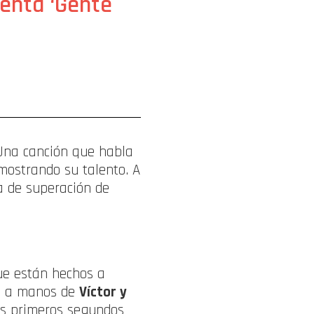
senta ‘Gente
 Una canción que habla
ostrando su talento. A
a de superación de
que están hechos a
5, a manos de
Víctor y
los primeros segundos