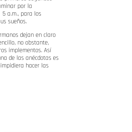
aminar por la
 5 a.m., para los
sus sueños.
ermanos dejan en claro
ncillo, no obstante,
ros implementos. Así
 una de las anécdotas es
impidiera hacer las