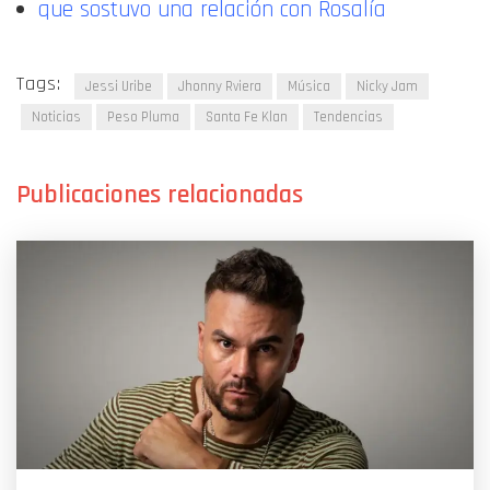
que sostuvo una relación con Rosalía
Tags:
Jessi Uribe
Jhonny Rviera
Música
Nicky Jam
Noticias
Peso Pluma
Santa Fe Klan
Tendencias