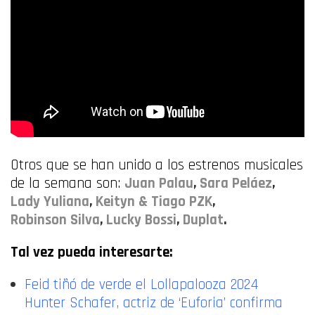
Otros que se han unido a los estrenos musicales
de la semana son:
Juan Palau
,
Sara Peláez
,
Lady Yuliana
,
Keityn & Tiago PZK
,
Robinson Silva
,
Lucky Bossi
,
Duplat
.
Tal vez pueda interesarte:
Feid tiñó de verde el Lollapalooza 2024
Hunter Schafer, actriz de ‘Euforia’ confirma