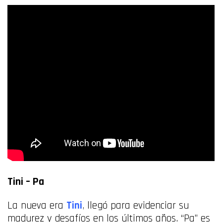
Tini –
Pa
La nueva era
Tini
,
llegó para evidenciar su
madurez y desafíos en los últimos años. “Pa” es