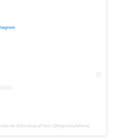
stagram
rtida de ElGordoyLaFlaca (@elgordoylaflaca)