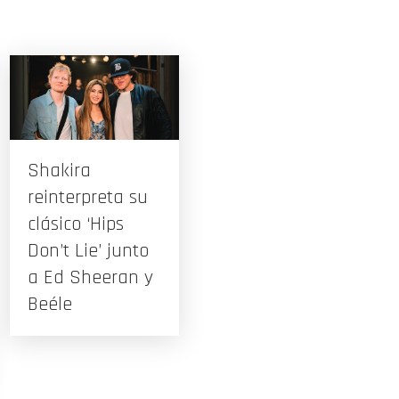
Shakira
reinterpreta su
clásico ‘Hips
Don’t Lie’ junto
a Ed Sheeran y
Beéle