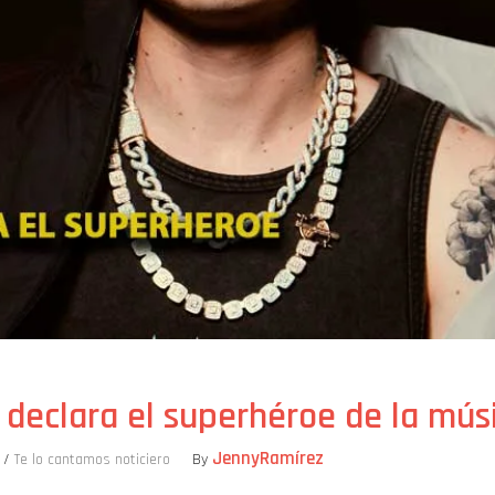
 declara el superhéroe de la mú
JennyRamírez
/
Te lo cantamos noticiero
By