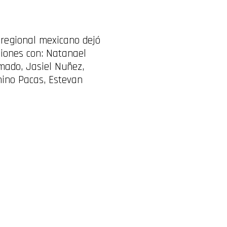
 regional mexicano dejó
ciones con: Natanael
rmado, Jasiel Nuñez,
hino Pacas, Estevan