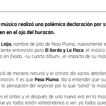
ompartir
l músico realizó una polémica declaración por 
en en el ojo del huracán.
 Laija,
nombre de pila de Peso Pluma, nuevamente e
ciente entrevista para
El Gordo y La Flaca
, el músic
 en Éxodo, -su cuarto álbum-, el impacto de su músi
nició de manera natural y el artista dio varios detall
donaron. Y es que
Peso Pluma
, dio a entender que s
la percepción del regional por lo que “salvó” la mú
s el antes y el después de una nueva era en la mús
e ya todos están volteándonos a ver, ya todos qui