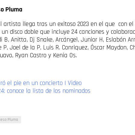
so Pluma
 artista llega tras un exitoso 2023 en el que con el
s un disco doble que incluye 24 canciones y colabora
 B, Anitta, Dj Snake, Arcángel, Junior H, Eslabón A
 P, Joel de la P, Luis R. Conriquez, Óscar Maydon, C
Quavo, Ryan Castro y Kenia Os.
ó el pie en un concierto | Video
4: conoce la lista de los nominados
Peso Pluma