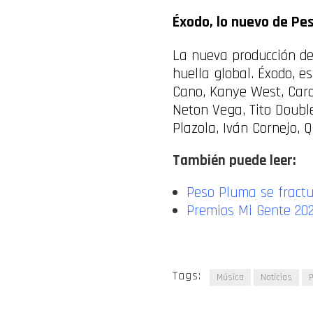
Éxodo, lo nuevo de Pe
La nueva producción del
huella global. Éxodo, e
Cano, Kanye West, Cardi
Neton Vega, Tito Double
Plazola, Iván Cornejo, 
También puede leer:
Peso Pluma se fractur
Premios Mi Gente 202
Tags:
Música
Noticias