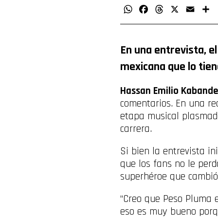
WhatsApp
Facebook
Threads
X
Email
C
En una entrevista, e
mexicana que lo tien
Hassan Emilio Kabande
comentarios. En una re
etapa musical plasmada
carrera.
Si bien la entrevista i
que los fans no le per
superhéroe que cambió 
“Creo que Peso Pluma e
eso es muy bueno porqu