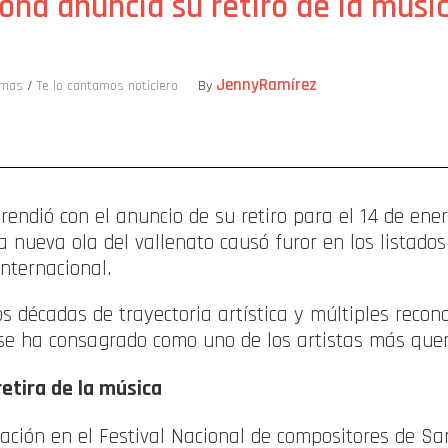
ond anuncia su retiro de la músic
JennyRamírez
amas
/
Te lo cantamos noticiero
By
ompartir
rendió con el anuncio de su retiro para el 14 de ener
la nueva ola del vallenato causó furor en los listado
internacional.
s décadas de trayectoria artística y múltiples recono
e ha consagrado como uno de los artistas más queri
etira de la música
ación en el Festival Nacional de compositores de Sa