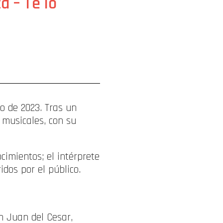
a – Te lo
o de 2023. Tras un
s musicales, con su
cimientos; el intérprete
dos por el público.
n Juan del Cesar,