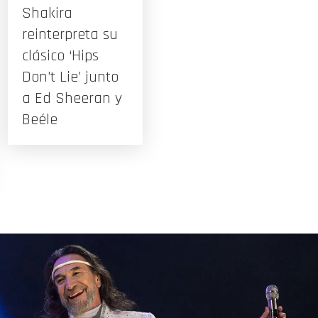
Shakira
reinterpreta su
clásico ‘Hips
Don’t Lie’ junto
a Ed Sheeran y
Beéle