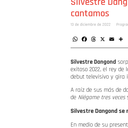
Silvestre Dang
cantamos
13 de diciembre de 2022
Progr
WhatsApp
Facebook
Threads
X
Email
C
Silvestre Dangond
sorp
exitoso 2022, el rey de 
debut televisivo y gira 
A raíz de sus más de do
de
Niégame tres veces
s
Silvestre Dangond se r
En medio de su present