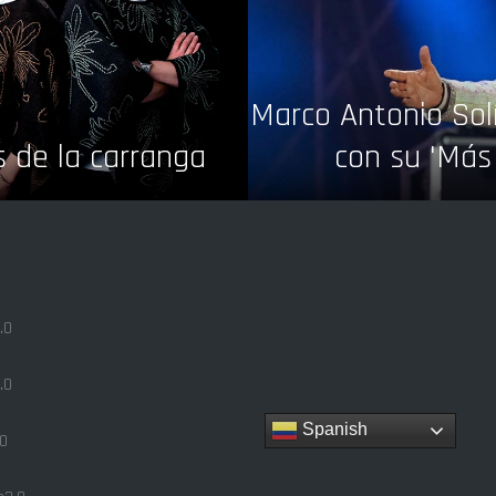
Marco Antonio Solí
s de la carranga
con su 'Más
.0
.0
Spanish
0