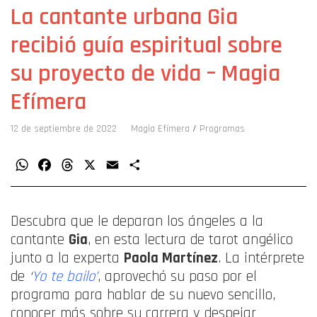
La cantante urbana Gia
recibió guía espiritual sobre
su proyecto de vida – Magia
Efímera
12 de septiembre de 2022
Magia Efímera
/
Programas
WhatsApp
Facebook
Threads
X
Email
Compartir
Descubra que le deparan los ángeles a la
cantante
Gia
, en esta lectura de tarot angélico
junto a la experta
Paola Martínez
. La intérprete
de
‘
Yo te bailo’
, aprovechó su paso por el
programa para hablar de su nuevo sencillo,
conocer más sobre su carrera y despejar