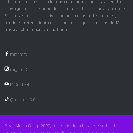
latinoamericanos como la música urbana, popular y vallenato
convergen en un espacio dedicado a exaltar los nuevos talentos.
Es una ventana interactiva, que unida a las redes sociales,
brinda entretenimiento a millones de hogares en más de 12
países del continente americano.
migente3.0
migente3.0
MiGente30
@migente3.0
Royal Media Group 2022, todos los derechos reservados |