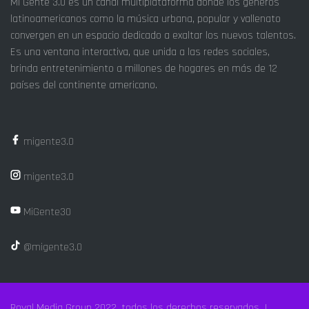
Mi Gente 3.0 es un canal multiplataforma donde los géneros
latinoamericanos como la música urbana, popular y vallenato
convergen en un espacio dedicado a exaltar los nuevos talentos.
Es una ventana interactiva, que unida a las redes sociales,
brinda entretenimiento a millones de hogares en más de 12
países del continente americano.
migente3.0
migente3.0
MiGente30
@migente3.0
Royal Media Group 2022, todos los derechos reservados |