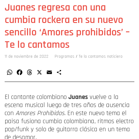
Juanes regresa con una
cumbia rockera en su nuevo
sencillo ‘Amores prohibidos’ –
Te lo cantamos
11 de noviembre de 2022
Programas
/
Te lo cantamos noticiero
WhatsApp
Facebook
Threads
X
Email
Compartir
El cantante colombiano
Juanes
vuelve a la
escena musical luego de tres años de ausencia
con
Amores Prohibidos.
En este nuevo tema el
paisa fusiona cumbia colombiana, ritmos electro
pop/funk y solo de guitarra clásica en un tema
de desamor.