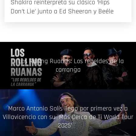
Shakira reinterpreta su clásico ‘Hips
Don’t Lie’ junto a Ed Sheeran y Beéle
Los Rolling Ruanas: Los rebeldes de la
carranga
Marco Antonio Solís llega por primera vez a
Villavicencio con su 'Más Cerca de Ti World Tour
2025'