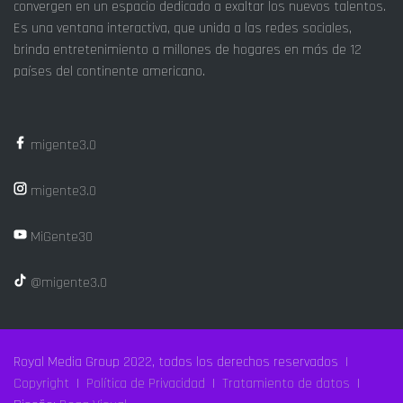
convergen en un espacio dedicado a exaltar los nuevos talentos.
Es una ventana interactiva, que unida a las redes sociales,
brinda entretenimiento a millones de hogares en más de 12
países del continente americano.
migente3.0
migente3.0
MiGente30
@migente3.0
Royal Media Group 2022, todos los derechos reservados |
Copyright
|
Política de Privacidad
|
Tratamiento de datos
|