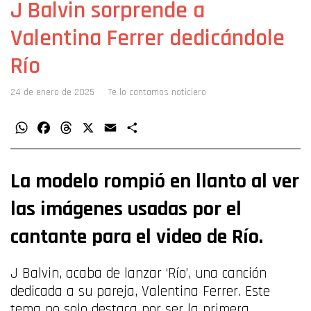
J Balvin sorprende a
Valentina Ferrer dedicándole
Río
24 de enero de 2025
Te lo cantamos noticiero
WhatsApp
Facebook
Threads
X
Email
Compartir
La modelo rompió en llanto al ver
las imágenes usadas por el
cantante para el video de Río.
J Balvin, acaba de lanzar ‘Río’, una canción
dedicada a su pareja, Valentina Ferrer. Este
tema no solo destaca por ser la primera