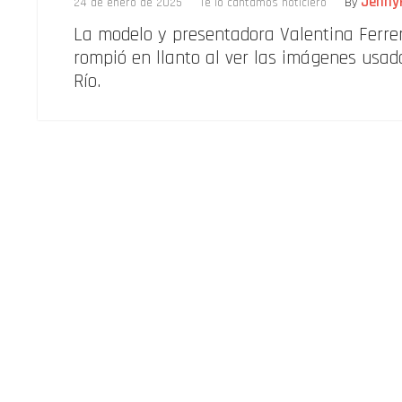
Jenny
24 de enero de 2025
Te lo cantamos noticiero
By
La modelo y presentadora Valentina Ferrer
rompió en llanto al ver las imágenes usad
Río.