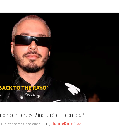
a de conciertos, ¿incluirá a Colombia?
JennyRamírez
Te lo cantamos noticiero
By