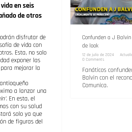
vida en seis
ñado de otros
odrán disfrutar de
Confunden a J Balvin 
sofía de vida con
de look
tros. Esta, no solo
12 de julio de 2024
Actual
idad exponer las
0 Comments
 para mejorar la
Fanáticos confunde
Balvin con el recon
a antioqueño
Comunica.
óximo a lanzar una
in
’
. En esta, el
mas con su salud
stará solo ya que
ión de figuras del