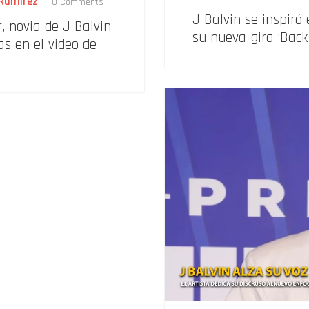
Ramírez
0 Comments
J Balvin se inspiró
, novia de J Balvin
su nueva gira ‘Back 
as en el video de