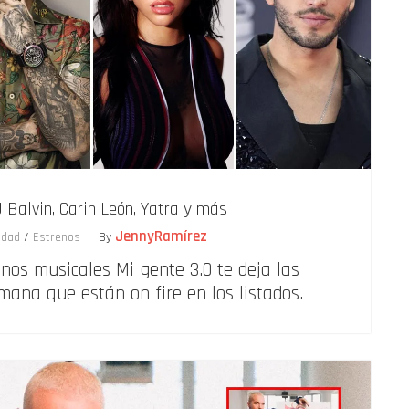
 Balvin, Carin León, Yatra y más
JennyRamírez
idad
/
Estrenos
By
enos musicales Mi gente 3.0 te deja las
mana que están on fire en los listados.