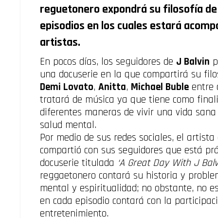
reguetonero expondrá su filosofía de 
episodios en los cuales estará
acompa
artistas.
En pocos días, los seguidores de
J Balvin
p
una docuserie en la que compartirá su filo
Demi Lovato
,
Anitta
,
Michael Buble
entre o
tratará de música ya que tiene como final
diferentes maneras de vivir una vida sana
salud mental.
Por medio de sus redes sociales, el artist
compartió con sus seguidores que está pr
docuserie titulada
‘A Great Day With J Balv
reggaetonero contará su historia y proble
mental y espiritualidad; no obstante, no e
en cada episodio contará con la participac
entretenimiento.