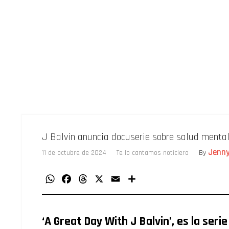
J Balvin anuncia docuserie sobre salud mental
Jenn
11 de octubre de 2024
Te lo cantamos noticiero
By
WhatsApp
Facebook
Threads
X
Email
Compartir
‘A Great Day With J Balvin’, es la serie