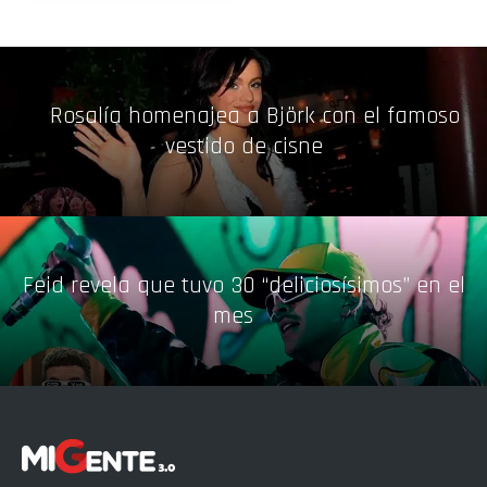
Rosalía homenajea a Björk con el famoso
vestido de cisne
Feid revela que tuvo 30 “deliciosísimos” en el
mes