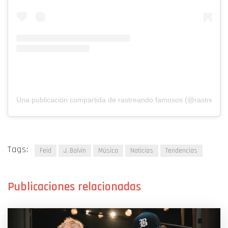
Una publicación compartida de rastreando famosos (@rastreand
Tags:
Feid
J. Balvin
Música
Noticias
Tendencias