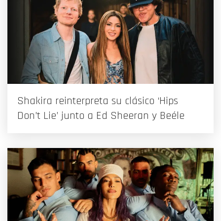
Shakira reinterpreta su clásico ‘Hips
Don’t Lie’ junto a Ed Sheeran y Beéle