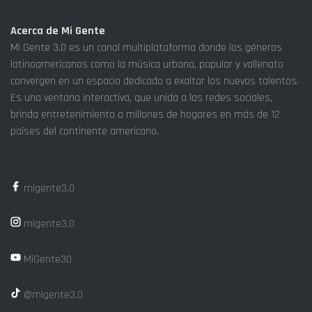
Acerca de Mi Gente
Mi Gente 3.0 es un canal multiplataforma donde los géneros
latinoamericanos como la música urbana, popular y vallenato
convergen en un espacio dedicado a exaltar los nuevos talentos.
Es una ventana interactiva, que unida a las redes sociales,
brinda entretenimiento a millones de hogares en más de 12
países del continente americano.
migente3.0
migente3.0
MiGente30
@migente3.0