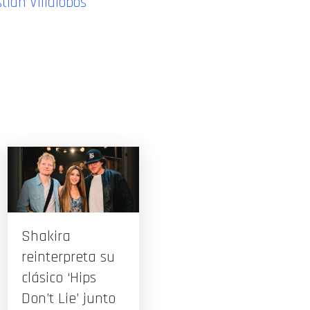
tián Villalobos
Shakira
reinterpreta su
clásico ‘Hips
Don’t Lie’ junto