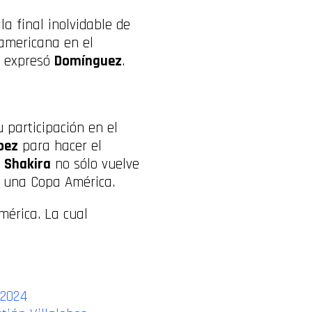
la final inolvidable de
americana en el
”, expresó
Domínguez
.
 participación en el
pez
para hacer el
,
Shakira
no sólo vuelve
e una Copa América.
mérica. La cual
 2024