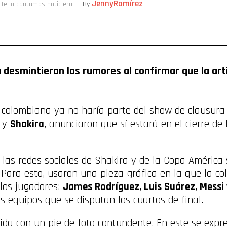
JennyRamírez
/
Te lo cantamos noticiero
By
ompartir
desmintieron los rumores al confirmar que la arti
 colombiana ya no haría parte del show de clausura 
n y
Shakira
, anunciaron que sí estará en el cierre de
las redes sociales de Shakira y de la Copa América 
. Para esto, usaron una pieza gráfica en la que la c
los jugadores:
James Rodríguez, Luis Suárez, Messi
s equipos que se disputan los cuartos de final.
da con un pie de foto contundente. En este se expr