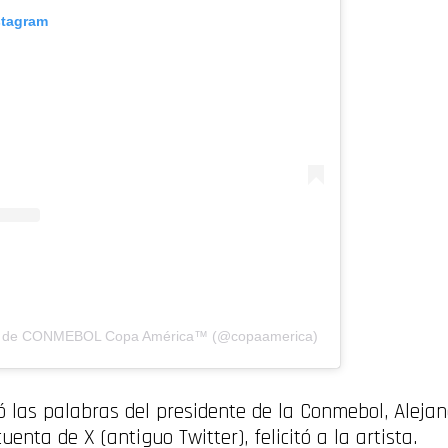
stagram
da de CONMEBOL Copa América™️ (@copaamerica)
ó las palabras del presidente de la Conmebol, Aleja
uenta de X (antiguo Twitter), felicitó a la artista.