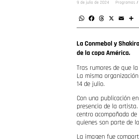
9 de julio de 2024
Programas
WhatsApp
Facebook
Threads
X
Email
C
La Conmebol y Shakira 
de la copa América.
Tras rumores de que la
La misma organizació
14 de julio.
Con una publicación en 
presencia de la artista
centro acompañada de 
quienes son parte de lo
La imagen fue comparti