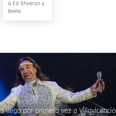
a Ed Sheeran y
Beéle
s llega por primera vez a Villavicencio