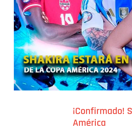
¡Confirmado! S
América