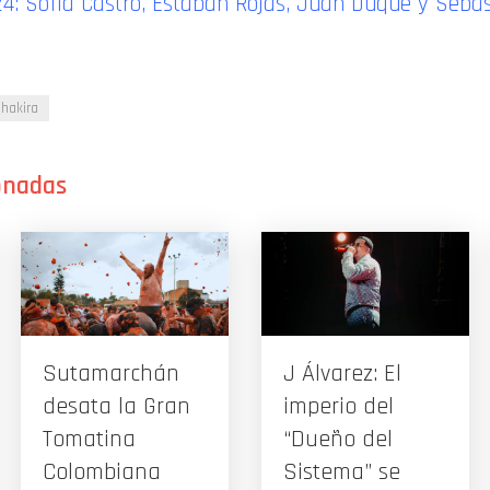
4: Sofía Castro, Estaban Rojas, Juan Duque y Sebas
hakira
Sutamarchán
J Álvarez: El
desata la Gran
imperio del
Tomatina
“Dueño del
Colombiana
Sistema” se