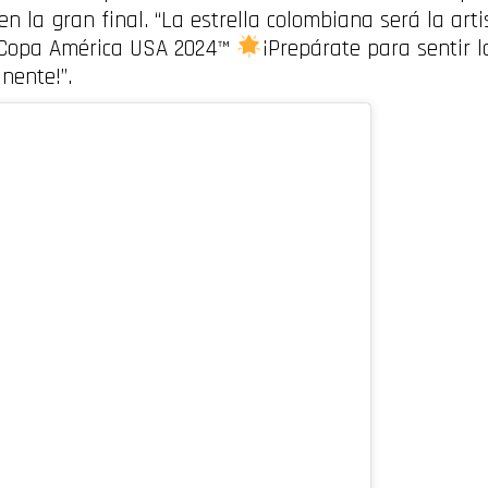
 en la gran final. “La estrella colombiana será la arti
Copa América USA 2024
™️
¡Prepárate para sentir 
nente!”.