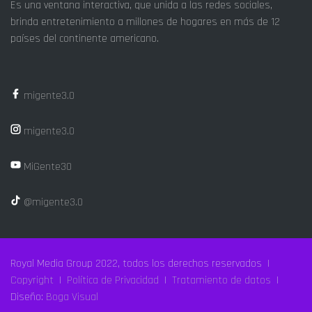
Es una ventana interactiva, que unida a las redes sociales,
brinda entretenimiento a millones de hogares en más de 12
países del continente americano.
migente3.0
migente3.0
MiGente30
@migente3.0
Royal Media Group 2022, todos los derechos reservados |
Copyright
|
Política de Privacidad
|
Tratamiento de datos
|
Diseño:
Boga Visual