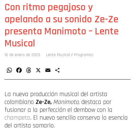
Con ritmo pegajoso y
apelando a su sonido Ze-Ze
presenta Manimoto – Lente
Musical
16 de enero de 2023
Lente Musical
/
Programas
WhatsApp
Facebook
Threads
X
Email
Compartir
La nueva producción musical del artista
colombiano
Ze-Ze,
Manimoto
,
destaca por
fusionar a la perfección el dembow con la
champeta
. El nuevo sencillo conserva la esencia
del artista samario.