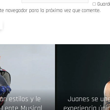
Guard
ste navegador para la próxima vez que comente.
n estilos y le
Juanes se une
- Lente Musical
experiencia úni