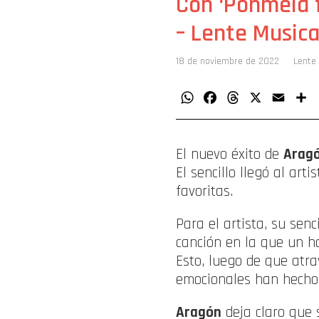
Con ‘Pónmela f
– Lente Musica
18 de noviembre de 2022
Lente
WhatsApp
Facebook
Threads
X
Email
C
El nuevo éxito de
Arag
El sencillo llegó al ar
favoritas.
Para el artista, su sen
canción en la que un ho
Esto, luego de que atra
emocionales han hecho 
Aragón
deja claro que 