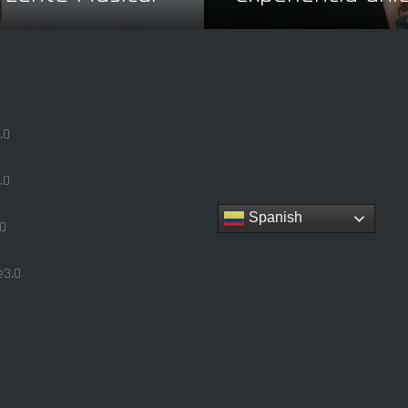
.0
.0
Spanish
0
3.0