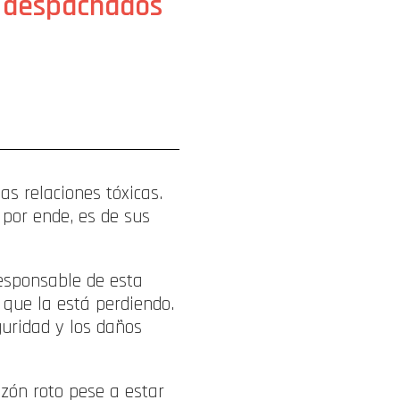
s despachados
s relaciones tóxicas.
 por ende, es de sus
responsable de esta
 que la está perdiendo.
guridad y los daños
azón roto pese a estar