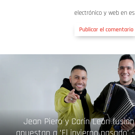
electrónico y web en e
Jean Piero y Carín León fusiona
apuestan a 'El invierno pasado' 