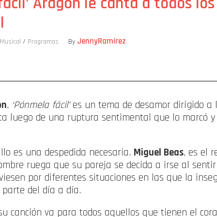
ácil’ Aragón le canta a todos lo
l
JennyRamírez
 Musical
/
Programas
By
ompartir
ón
,
‘Pónmela fácil’
es un tema de desamor dirigido a la
tista luego de una ruptura sentimental que lo marcó y
cillo es una despedida necesaria.
Miguel Beas
, es el 
mbre ruega que su pareja se decida a irse al sentir
viesen por diferentes situaciones en las que la inse
parte del día a día.
su canción va para todos aquellos que tienen el cor