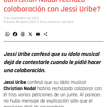
colaboración con Jessi Uribe?
5 de septiembre de 2024
Premios Mi Gente 2024
/
Te lo cantamos noticiero
WhatsApp
Facebook
Threads
X
Email
Compartir
Jessi Uribe confesó que su ídolo musical
dejó de contestarle cuando le pidió hacer
una colaboración.
Jessi Uribe
confesó que su ídolo musical
Christian Nodal
habría rechazado colaborar con
él tras varias peticiones de un junte. Al parecer,
no hubo mensaje de explicación sólo que el