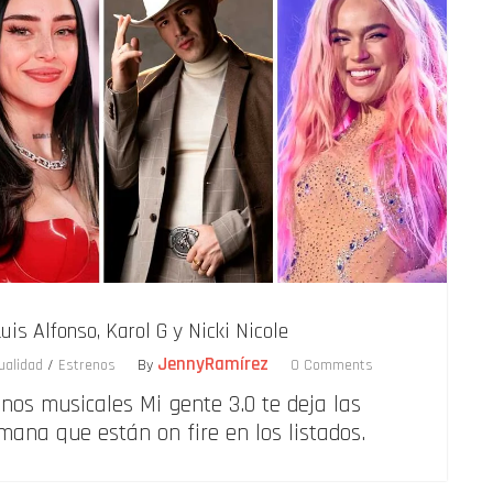
uis Alfonso, Karol G y Nicki Nicole
JennyRamírez
ualidad
/
Estrenos
By
0 Comments
enos musicales Mi gente 3.0 te deja las
mana que están on fire en los listados.