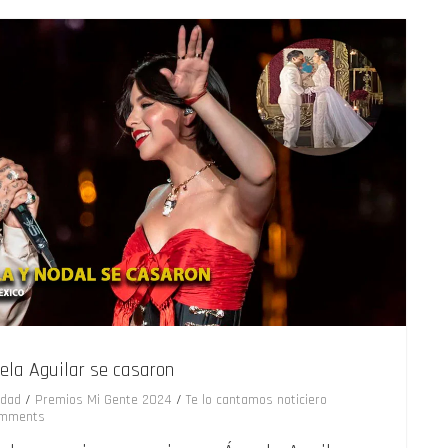
ela Aguilar se casaron
idad
/
Premios Mi Gente 2024
/
Te lo cantamos noticiero
mments