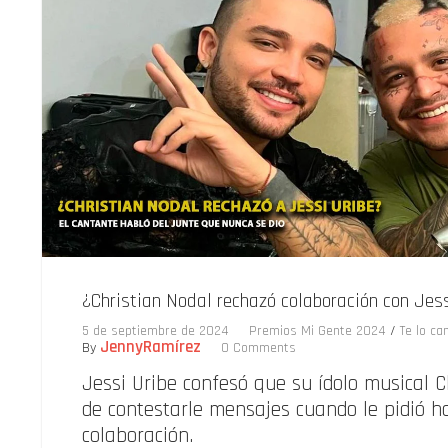
¿Christian Nodal rechazó colaboración con Jes
5 de septiembre de 2024
Premios Mi Gente 2024
/
Te lo ca
JennyRamírez
By
0 Comments
Jessi Uribe confesó que su ídolo musical C
de contestarle mensajes cuando le pidió h
colaboración.