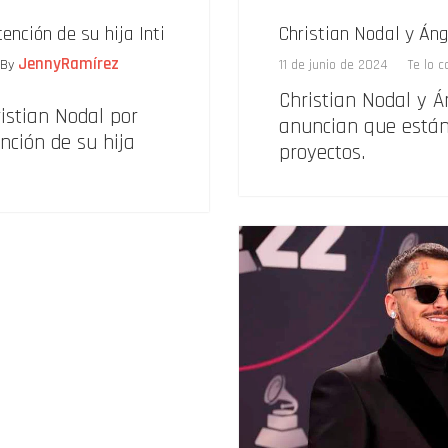
nción de su hija Inti
Christian Nodal y Áng
JennyRamírez
By
11 de junio de 2024
Te lo 
Christian Nodal y Á
istian Nodal por
anuncian que están
nción de su hija
proyectos.