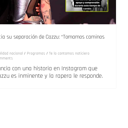
cia su separación de Cazzu: “Tomamos caminos
lidad nacional
/
Programas
/
Te lo cantamos noticiero
mments
uncia con una historia en Instagram que
zzu es inminente y la rapera le responde.