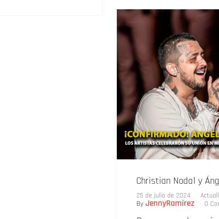
Christian Nodal y Áng
25 de julio de 2024
Actual
JennyRamírez
By
0 Co