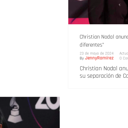
Christian Nodal anun
diferentes”
23 de mayo de 2024
Actua
JennyRamírez
By
0 Co
Christian Nodal an
su separación de Ca