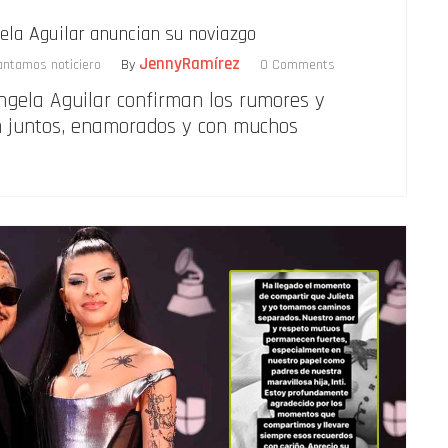
ela Aguilar anuncian su noviazgo
JennyRamírez
cantamos noticiero
By
0 Comments
ngela Aguilar confirman los rumores y
 juntos, enamorados y con muchos