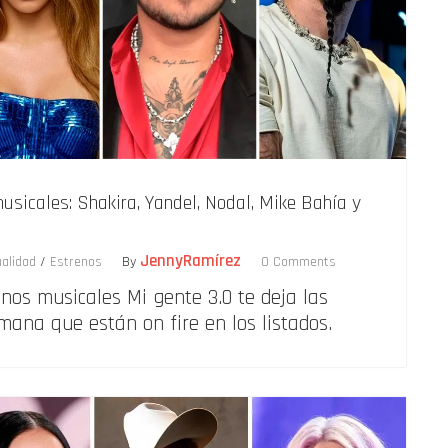
usicales: Shakira, Yandel, Nodal, Mike Bahía y
JennyRamírez
ualidad
/
Estrenos
By
0 Comments
enos musicales Mi gente 3.0 te deja las
mana que están on fire en los listados.