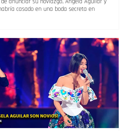
de anunciar su noviazgo, Ángela Aguilar y
 habría casado en una boda secreta en