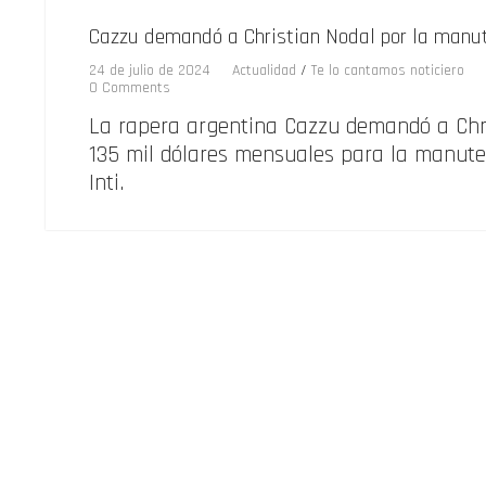
Cazzu demandó a Christian Nodal por la manute
24 de julio de 2024
Actualidad
/
Te lo cantamos noticiero
0 Comments
La rapera argentina Cazzu demandó a Chr
135 mil dólares mensuales para la manute
Inti.