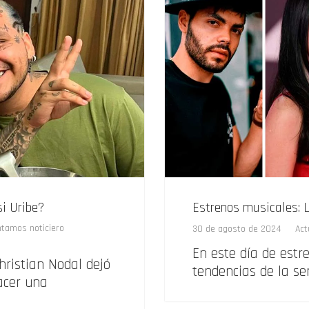
si Uribe?
Estrenos musicales: L
ntamos noticiero
30 de agosto de 2024
Act
En este día de estr
hristian Nodal dejó
tendencias de la se
acer una