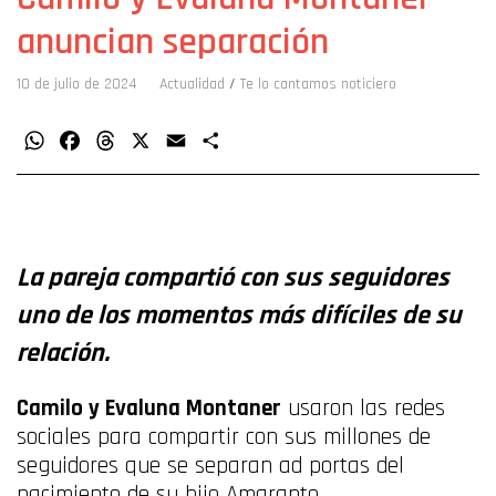
anuncian separación
10 de julio de 2024
Actualidad
/
Te lo cantamos noticiero
WhatsApp
Facebook
Threads
X
Email
Compartir
La pareja compartió con sus seguidores
uno de los momentos más difíciles de su
relación.
Camilo y Evaluna Montaner
usaron las redes
sociales para compartir con sus millones de
seguidores que se separan ad portas del
nacimiento de su hijo Amaranto.