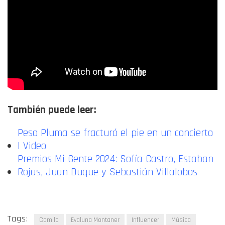
También puede leer:
Peso Pluma se fracturó el pie en un concierto
| Video
Premios Mi Gente 2024: Sofía Castro, Estaban
Rojas, Juan Duque y Sebastián Villalobos
Tags:
Camilo
Evaluna Montaner
Influencer
Música