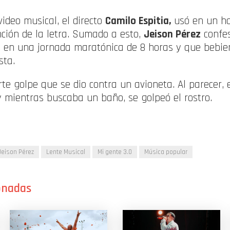
video musical, el directo
Camilo Espitia,
usó en un ha
nción de la letra. Sumado a esto,
Jeison Pérez
confes
ó en una jornada maratónica de 8 horas y que bebie
sta.
erte golpe que se dio contra un avioneta. Al parecer, 
y mientras buscaba un baño, se golpeó el rostro.
Jeison Pérez
Lente Musical
Mi gente 3.0
Música popular