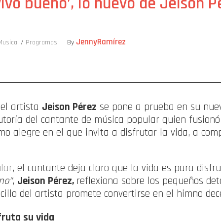
vivo bueno’, lo nuevo de Jeison P
JennyRamírez
Musical
/
Programas
By
ompartir
del artista
Jeison Pérez
se pone a prueba en su nuev
toría del cantante de música popular quien fusionó 
o alegre en el que invita a disfrutar la vida, a com
lar
, el cantante deja claro que la vida es para disfr
no”
,
Jeison Pérez,
reflexiona sobre los pequeños det
ncillo del artista promete convertirse en el himno de
fruta su vida