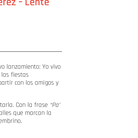
érez – Lente
o lanzamiento: Yo vivo
las fiestas
partir con los amigos y
utarla. Con la frase
“Pa’
alles que marcan la
cembrino.