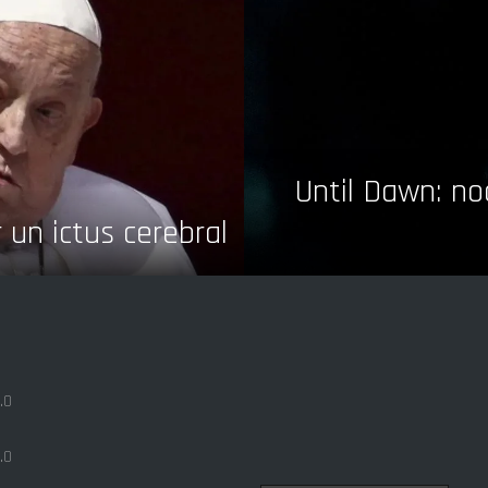
Until Dawn: no
r un ictus cerebral
.0
.0