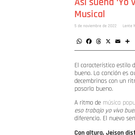
Así suena ‘Yo 
Musical
5 de noviembre de 2022
Lente 
WhatsApp
Facebook
Threads
X
Email
C
El característico estilo 
bueno. La canción es au
decembrinas con un ritm
pasarla bueno.
A ritmo de
música popu
eso trabajo yo vivo bue
diferencia. El nuevo se
Con altura, Jeison dis