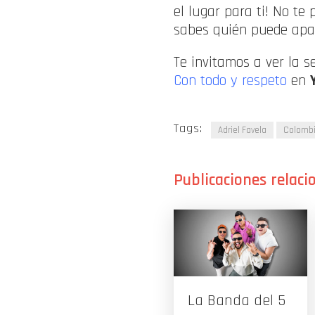
el lugar para ti! No t
sabes quién puede apar
Te invitamos a ver la s
Con todo y respeto
en
Tags:
Adriel Favela
Colomb
La Banda del 5