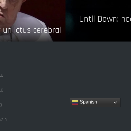
Until Dawn: no
r un ictus cerebral
.0
.0
Spanish
0
3.0