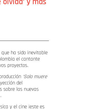
e olvida’ y más
 que ha sido inevitable
olombia el cantante
os proyectos.
 producción
‘Solo muere
yección del
s sobre las nuevas
.
ica y el cine ¡este es