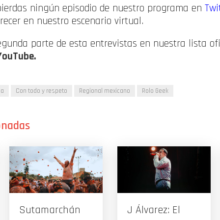
e pierdas ningún episodio de nuestro programa en
Twi
ecer en nuestro escenario virtual.
egunda parte de esta entrevistas en nuestra lista ofi
YouTube.
ia
Con todo y respeto
Regional mexicano
Rolo Geek
Sutamarchán
J Álvarez: El