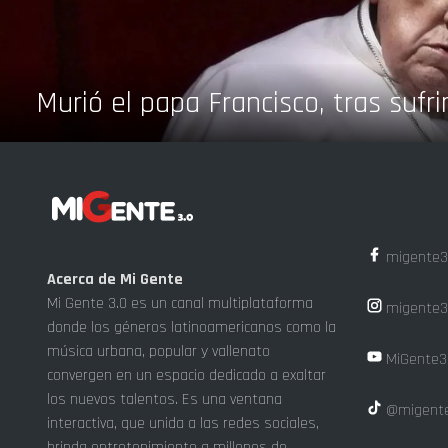
Murió el papa Francisco, tras sufri
migente3
Acerca de Mi Gente
Mi Gente 3.0 es un canal multiplataforma
migente3
donde los géneros latinoamericanos como la
música urbana, popular y vallenato
MiGente3
convergen en un espacio dedicado a exaltar
los nuevos talentos. Es una ventana
@migente
interactiva, que unida a las redes sociales,
brinda entretenimiento a millones de