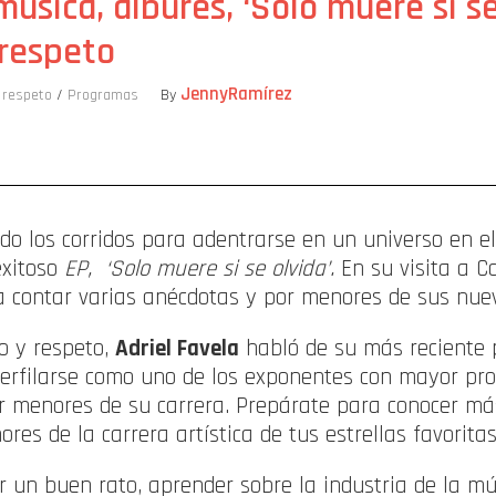
música, albures, ‘Solo muere si s
 respeto
JennyRamírez
 respeto
/
Programas
By
ompartir
do los corridos para adentrarse en un universo en el
exitoso
EP,
‘Solo muere si se olvida’.
En su visita a C
 contar varias anécdotas y por menores de sus nuev
o y respeto,
Adriel Favela
habló de su más reciente
perfilarse como uno de los exponentes con mayor pro
r menores de su carrera. Prepárate para conocer má
res de la carrera artística de tus estrellas favoritas
r un buen rato, aprender sobre la industria de la mús