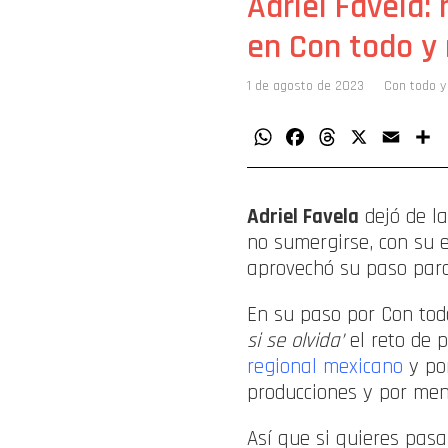
Adriel Favela: 
en Con todo y
1 de agosto de 2023
Con todo y
WhatsApp
Facebook
Threads
X
Email
C
Adriel Favela
dejó de la
no sumergirse, con su 
aprovechó su paso para
En su paso por Con tod
si se olvida’
el reto de 
regional mexicano
y po
producciones y por meno
Así que si quieres pasa