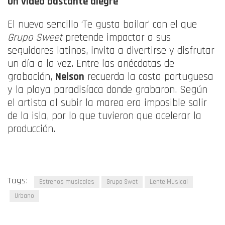
Un video bastante alegre
El nuevo sencillo ‘Te gusta bailar’ con el que
Grupo Sweet
pretende impactar a sus
seguidores latinos, invita a divertirse y disfrutar
un día a la vez. Entre las anécdotas de
grabación,
Nelson
recuerda la costa portuguesa
y la playa paradisíaca donde grabaron. Según
el artista al subir la marea era imposible salir
de la isla, por lo que tuvieron que acelerar la
producción.
Tags:
Estrenos musicales
Grupo Swet
Lente Musical
Urbano