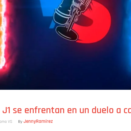
y J1 se enfrentan en un duelo a c
JennyRamírez
rama VS
By