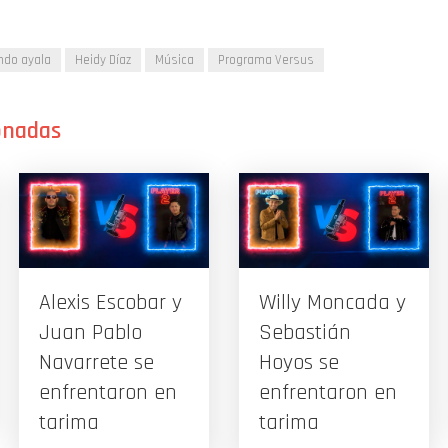
ndo ayala
Heidy Díaz
Música
Programa Versus
Alexis Escobar y
Willy Moncada y
Juan Pablo
Sebastián
Navarrete se
Hoyos se
enfrentaron en
enfrentaron en
tarima
tarima