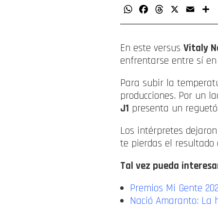
WhatsApp
Facebook
Threads
X
Email
C
En este versus
Vitaly 
enfrentarse entre sí e
Para subir la temperat
producciones. Por un l
J1
presenta un reguetón
Los intérpretes dejaron
te pierdas el resultado
Tal vez pueda interesa
Premios Mi Gente 202
Nació Amaranto: La h