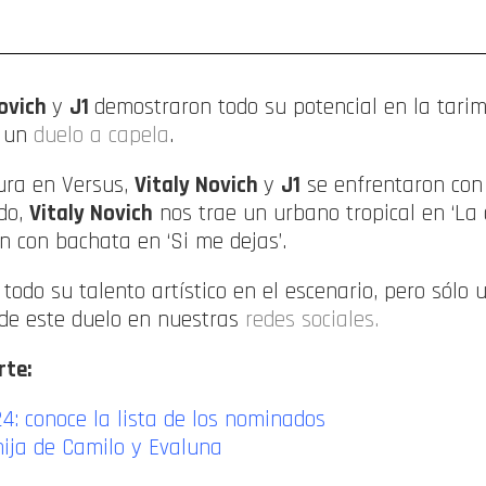
ompartir
Novich
y
J1
demostraron todo su potencial en la tarim
n un
duelo a capela
.
ura en Versus,
Vitaly Novich
y
J1
se enfrentaron con
ado,
Vitaly Novich
nos trae un urbano tropical en ‘La ca
 con bachata en ‘Si me dejas’.
 todo su talento artístico en el escenario, pero sólo
 de este duelo en nuestras
redes sociales.
rte:
4: conoce la lista de los nominados
ija de Camilo y Evaluna