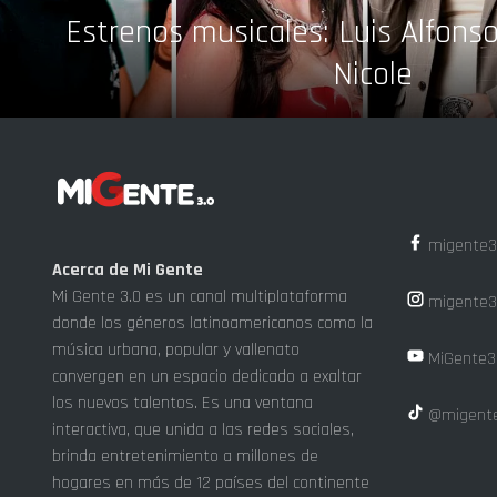
Estrenos musicales: Luis Alfonso,
Nicole
migente3
Acerca de Mi Gente
Mi Gente 3.0 es un canal multiplataforma
migente3
donde los géneros latinoamericanos como la
música urbana, popular y vallenato
MiGente3
convergen en un espacio dedicado a exaltar
los nuevos talentos. Es una ventana
@migente
interactiva, que unida a las redes sociales,
brinda entretenimiento a millones de
hogares en más de 12 países del continente