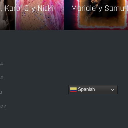
 Karol G y Nicki
Mariale y Samu 
.0
.0
Spanish
0
3.0