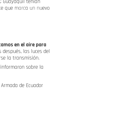
C Guayaquil tenían
nte que marca un nuevo
amos en el aire para
s después, las luces del
se la transmisión.
 informaron sobre la
a Armada de Ecuador