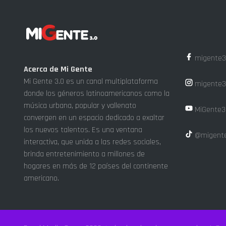
migente3
Acerca de Mi Gente
Mi Gente 3.0 es un canal multiplataforma
migente3
donde los géneros latinoamericanos como la
música urbana, popular y vallenato
MiGente3
convergen en un espacio dedicado a exaltar
los nuevos talentos. Es una ventana
@migente
interactiva, que unida a las redes sociales,
brinda entretenimiento a millones de
hogares en más de 12 países del continente
americano.