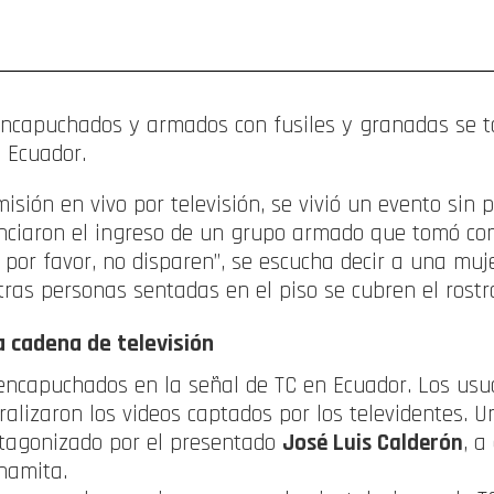
ompartir
ncapuchados y armados con fusiles y granadas se t
n Ecuador.
sión en vivo por televisión, se vivió un evento sin 
nciaron el ingreso de un grupo armado que tomó co
, por favor, no disparen”, se escucha decir a una mu
tras personas sentadas en el piso se cubren el rostr
 cadena de televisión
 encapuchados en la señal de TC en Ecuador. Los usu
ralizaron los videos captados por los televidentes. U
otagonizado por el presentado
José Luis Calderón
, a
namita.