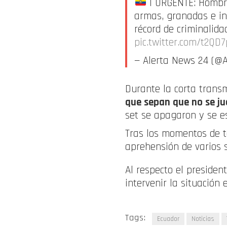
| URGENTE: Hombre
armas, granadas e in
récord de criminalida
pic.twitter.com/t2QD
— Alerta News 24 (@
Durante la corta transm
que sepan que no se ju
set se apagaron y se es
Tras los momentos de te
aprehensión de varios su
Al respecto el presiden
intervenir la situación 
Tags:
Ecuador
Noticias