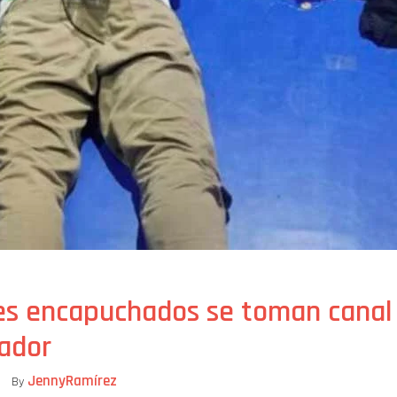
es encapuchados se toman canal 
uador
JennyRamírez
By