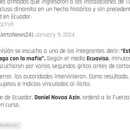
s armados que ingresaron a las instalaciones de T
cluso dinamita en un hecho histórico y sin precede
d en Ecuador.
7pcYvX
AlertaNews24)
January 9, 2024
isión se escucha a uno de los integrantes decir:
“Est
ega con la mafia”.
Según el medio
Ecuavisa
, minuto
cucharon por varios segundos gritos antes de cortar
rror, las autoridades intervinieron. Como resultado,
jetos e indicios vinculados al ilícito.
te de Ecuador,
Daniel Novoa Azin
, ordenó a la Fuerz
en curso.
Tendencias