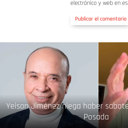
electrónico y web en e
Yeison Jiménez niega haber sabote
Posada