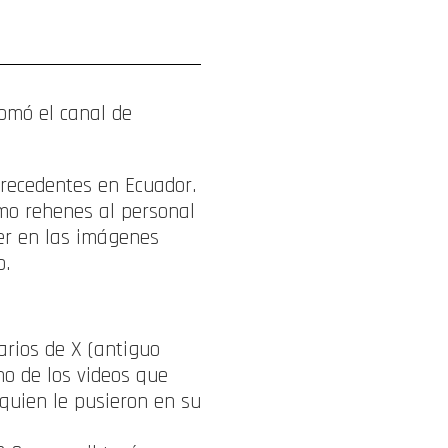
omó el canal de
precedentes en Ecuador.
mo rehenes al personal
jer en las imágenes
o.
arios de X (antiguo
no de los videos que
 quien le pusieron en su