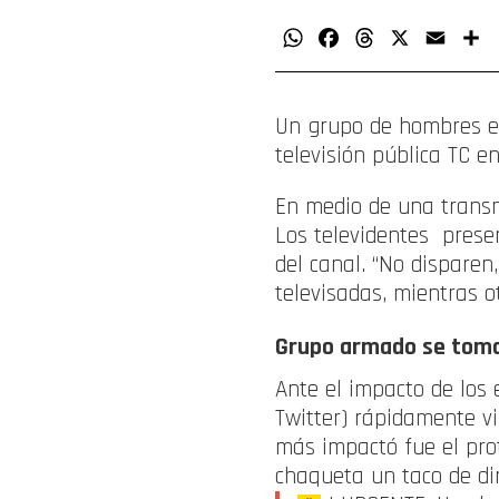
WhatsApp
Facebook
Threads
X
Email
C
Un grupo de hombres e
televisión pública TC e
En medio de una transmi
Los televidentes prese
del canal. “No disparen
televisadas, mientras o
Grupo armado se toma
Ante el impacto de los
Twitter) rápidamente vi
más impactó fue el pr
chaqueta un taco de di