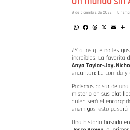
Un mundo sin 
9 de diciembre de 2022
Cinema
WhatsApp
Facebook
Threads
X
Email
C
¿Y a los que no les gu
increíbles. La favorita
Anya Taylor-Joy, Nicho
encantan: La comida y 
Podemos pasar de una p
misterio en sus platill
quien será el encargad
enemigos; esto pasará
Una historia basada en 
Jesse Brown
, el primer