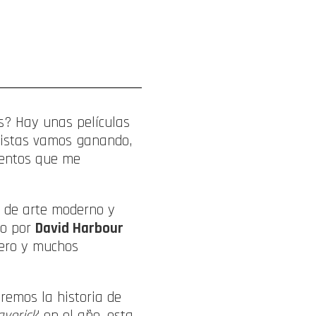
s? Hay unas películas
onistas vamos ganando,
mentos que me
 de arte moderno y
do por
David Harbour
nero y muchos
eremos la historia de
verick
’ en el año, esta