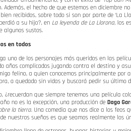
n. Además, el hecho de que estemos en diciembre no
ien recibidos, sobre todo si son por parte de ‘La Llo
perdió a su hijo?, en
La leyenda de La Llorona
, los e
e algunos sustos.
mos en todos
ega uno de los personajes más queridos en las pelíc
ido años complicados jugando contra el destino y as
migo felino, a quien conocemos principalmente por 
ora, a quedado sin vidas y buscará pedir su último d
, ¿recuerdan que siempre tenemos una película col
año no es la excepción, una producción de
Dago Gar
bre la tierra
. Una comedia que nos dice a los feos 
 de nuestros sueños es que seamos realmente los ún
diciembre lleno de estrenos, buenas historias y mejor