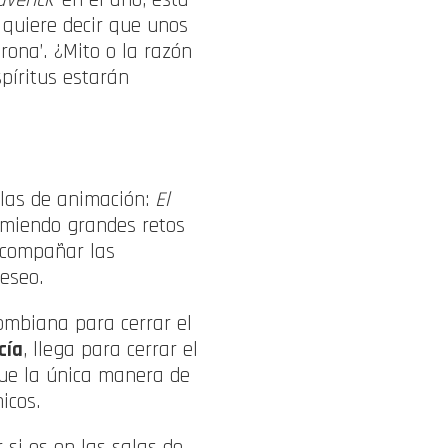
 quiere decir que unos
rona’. ¿Mito o la razón
spíritus estarán
ulas de animación:
El
umiendo grandes retos
acompañar las
eseo.
ombiana para cerrar el
cía
, llega para cerrar el
que la única manera de
icos.
 si es en las salas de