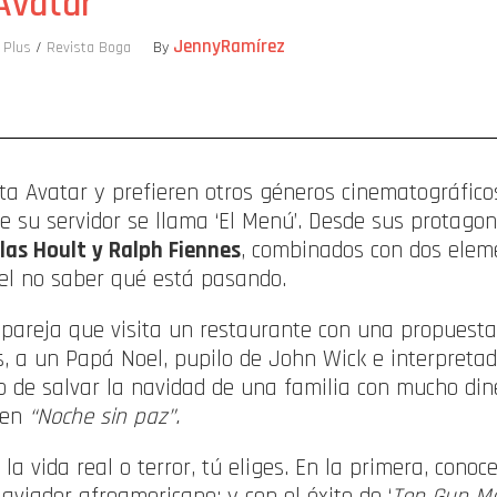
Avatar
JennyRamírez
 Plus
/
Revista Boga
By
ompartir
sta Avatar y prefieren otros géneros cinematográfico
 de su servidor se llama ‘El Menú’. Desde sus protag
las Hoult y Ralph Fiennes
, combinados con dos ele
el no saber qué está pasando.
areja que visita un restaurante con una propuesta
os, a un Papá Noel, pupilo de John Wick e interpreta
o de salvar la navidad de una familia con mucho di
 en
“Noche sin paz”.
la vida real o terror, tú eliges. En la primera, conoc
 aviador afroamericano; y con el éxito de ‘
Top Gun Ma