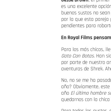
es una excelente opció
buenos sustos no sean b
por la que esta pareja 
pendientes para robart
En Royal Films pensa
Para los más chicos, ll
Gato Con Botas
. Han s
por parte de nuestro a
aventuras de Shrek. Ah
No, no se me ha pasado
año? Obviamente, este 
año
El último hombre so
quedarnos con la chica
Para todos los gustos, 