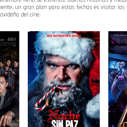
mente, un gran plan para estas fechas es visitar las
avideña del cine.