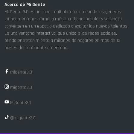
Acerca de Mi Gente
Mi Gente 3.0 es un canal multiplataforma donde los géneros
latinoamericanos como la música urbana, popular y vallenato
convergen en un espacio dedicado a exaltar los nuevos talentos.
Es una ventana interactiva, que unida a las redes sociales,
brinda entretenimiento a millones de hogares en más de 12
países del continente americano.
migente3.0
migente3.0
MiGente30
@migente3.0