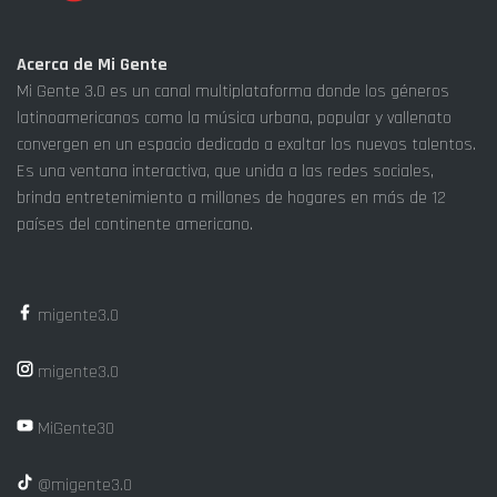
Acerca de Mi Gente
Mi Gente 3.0 es un canal multiplataforma donde los géneros
latinoamericanos como la música urbana, popular y vallenato
convergen en un espacio dedicado a exaltar los nuevos talentos.
Es una ventana interactiva, que unida a las redes sociales,
brinda entretenimiento a millones de hogares en más de 12
países del continente americano.
migente3.0
migente3.0
MiGente30
@migente3.0