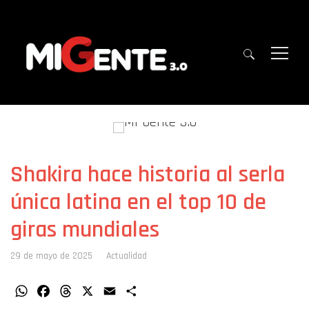
Shakira hace historia al serla
única latina en el top 10 de
giras mundiales
29 de mayo de 2025
Actualidad
WhatsApp
Facebook
Threads
X
Email
Compartir