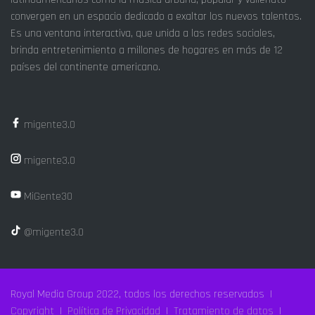
convergen en un espacio dedicado a exaltar los nuevos talentos.
Es una ventana interactiva, que unida a las redes sociales,
brinda entretenimiento a millones de hogares en más de 12
países del continente americano.
migente3.0
migente3.0
MiGente30
@migente3.0
Royal Media Group 2022, todos los derechos reservados |
Copyright
|
Política de Privacidad
|
Tratamiento de datos
|