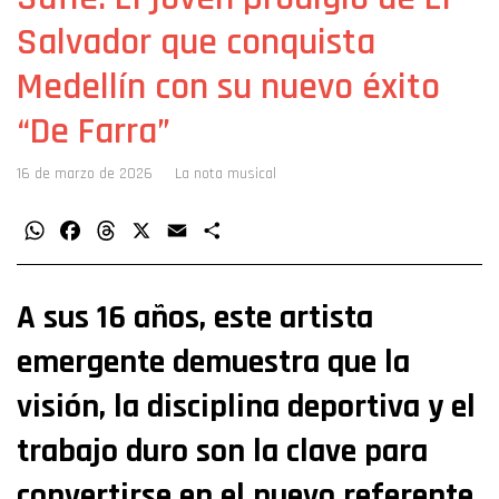
Salvador que conquista
Medellín con su nuevo éxito
“De Farra”
16 de marzo de 2026
La nota musical
WhatsApp
Facebook
Threads
X
Email
Compartir
A sus 16 años, este artista
emergente demuestra que la
visión, la disciplina deportiva y el
trabajo duro son la clave para
convertirse en el nuevo referente