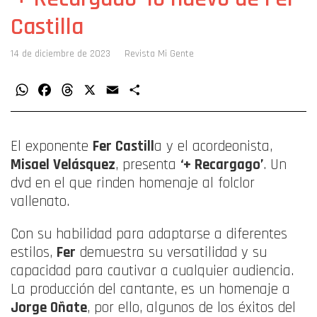
Castilla
14 de diciembre de 2023
Revista Mi Gente
WhatsApp
Facebook
Threads
X
Email
Compartir
El exponente
Fer Castill
a y el acordeonista,
Misael Velásquez
, presenta
‘+
R
ecargago’
. Un
dvd en el que rinden homenaje al folclor
vallenato.
Con su habilidad para adaptarse a diferentes
estilos,
Fer
demuestra su versatilidad y su
capacidad para cautivar a cualquier audiencia.
La producción del cantante, es un homenaje a
Jorge Oñate
, por ello, algunos de los éxitos del