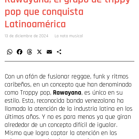
pop que conquista
Latinoamérica
13 de diciembre de 2024
La nota musical
WhatsApp
Facebook
Threads
X
Email
Compartir
Con un afán de fusionar reggae, funk y ritmos
caribeños, en un concepto que han denominado
como Troppy pop,
Rawayana
, es único en su
estilo. Esta, reconocida banda venezolana ha
llamado la atención de la industria latina en los
últimos años. Y no es para menos ya que giran
alrededor de un concepto difícil de igualar.
Mismo que logra captar la atención en los