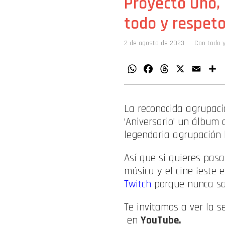
Proyecto Uno, 
todo y respet
2 de agosto de 2023
Con todo 
WhatsApp
Facebook
Threads
X
Email
C
La reconocida agrupac
‘Aniversario’ un álbum
legendaria agrupación h
Así que si quieres pas
música y el cine ¡este 
Twitch
porque nunca sab
Te invitamos a ver la s
en
YouTube.