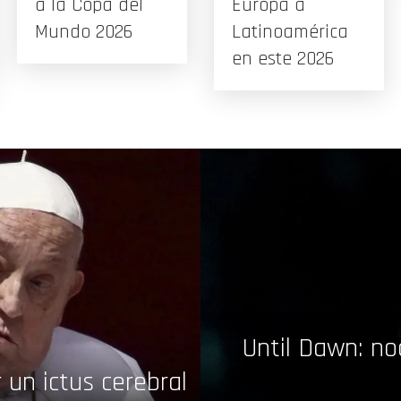
a la Copa del
Europa a
Mundo 2026
Latinoamérica
en este 2026
Until Dawn: no
r un ictus cerebral