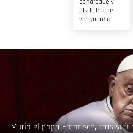
bahareque y
disciplina de
vanguardia
Murió el papa Francisco, tras sufri