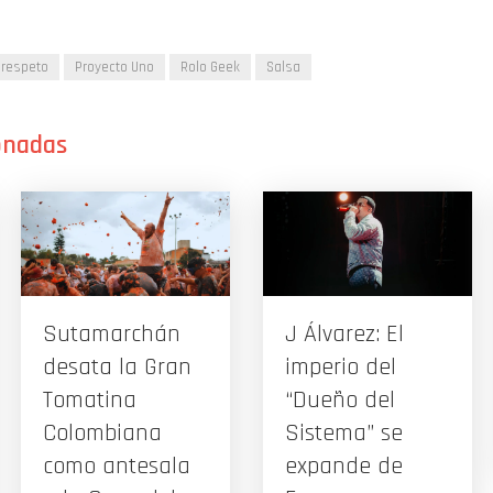
 respeto
Proyecto Uno
Rolo Geek
Salsa
Sutamarchán
J Álvarez: El
desata la Gran
imperio del
Tomatina
“Dueño del
Colombiana
Sistema” se
como antesala
expande de