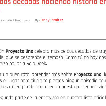
dos décadas haciendo historia en
o
JennyRamírez
y respeto
/
Programas
By
ompartir
ión
Proyecto Uno
celebra más de dos décadas de tray
 del que se desprende el temazo ¡Como tú no hay dos
izo bailar a Rolo Geek.
ar un buen rato, aprender más sobre
Proyecto Uno
, 
es el lugar para ti! No te pierdas ningún episodio d
es quién puede aparecer en nuestro escenario virt
egunda parte de la entrevista en nuestra lista oficia