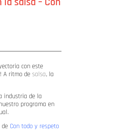
 la salsa – Con
ectoria con este
! A ritmo de
salsa
, la
la industria de la
e nuestro programa en
ual.
l de
Con todo y respeto