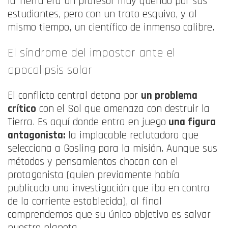
la Tierra era un profesor muy querido por sus
estudiantes, pero con un trato esquivo, y al
mismo tiempo, un científico de inmenso calibre
.
El síndrome del impostor ante el
apocalipsis solar
El conflicto central detona por
un problema
crítico
con el Sol que amenaza con destruir la
Tierra
. Es aquí donde entra en juego
una figura
antagonista:
la implacable reclutadora que
selecciona a Gosling para la misión
. Aunque sus
métodos y pensamientos chocan con el
protagonista (quien previamente había
publicado una investigación que iba en contra
de la corriente establecida), al final
comprendemos que su único objetivo es salvar
nuestro planeta