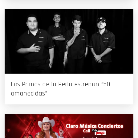
Los Primos de la Perla estrenan “50
amanecidas”