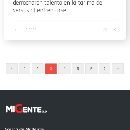
derrocharon talento en la tarima de
versus al enfrentarse
/
Jul 18 2023
0
<
1
2
4
5
6
7
>
3
Acerca de Mi Gente