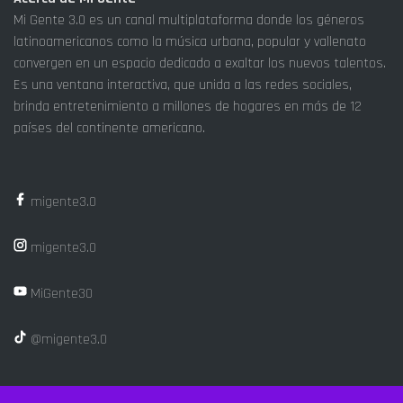
Mi Gente 3.0 es un canal multiplataforma donde los géneros
latinoamericanos como la música urbana, popular y vallenato
convergen en un espacio dedicado a exaltar los nuevos talentos.
Es una ventana interactiva, que unida a las redes sociales,
brinda entretenimiento a millones de hogares en más de 12
países del continente americano.
migente3.0
migente3.0
MiGente30
@migente3.0