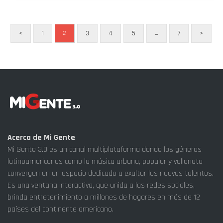
<
1
3
4
5
7
>
2
…
Acerca de Mi Gente
Mi Gente 3.0 es un canal multiplataforma donde los géneros
latinoamericanos como la música urbana, popular y vallenato
convergen en un espacio dedicado a exaltar los nuevos talentos.
Es una ventana interactiva, que unida a las redes sociales,
brinda entretenimiento a millones de hogares en más de 12
países del continente americano.