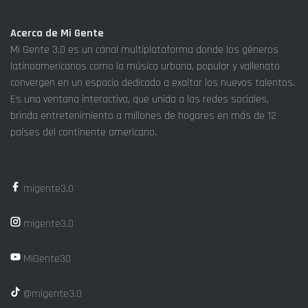
Acerca de Mi Gente
Mi Gente 3.0 es un canal multiplataforma donde los géneros
latinoamericanos como la música urbana, popular y vallenato
convergen en un espacio dedicado a exaltar los nuevos talentos.
Es una ventana interactiva, que unida a las redes sociales,
brinda entretenimiento a millones de hogares en más de 12
países del continente americano.
migente3.0
migente3.0
MiGente30
@migente3.0